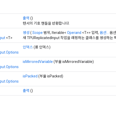
출력
()
텐서의 기호 핸들을 반환합니다.
생성
(
Scope
범위, Iterable<
Operand
<T>> 입력,
옵션...
옵션
put
<T>
새 TPUReplicatedInput 작업을 래핑하는 클래스를 생성하
인덱스
(롱 인덱스)
put.Options
isMirroredVariable
(부울 isMirroredVariable)
put.Options
isPacked
(부울 isPacked)
put.Options
출력
()