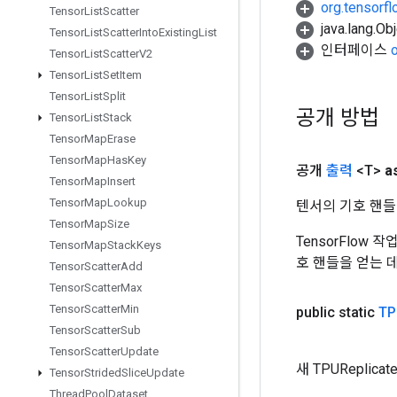
org.tensorfl
Tensor
List
Scatter
java.lang.
Tensor
List
Scatter
Into
Existing
List
인터페이스
Tensor
List
Scatter
V2
Tensor
List
Set
Item
Tensor
List
Split
공개 방법
Tensor
List
Stack
Tensor
Map
Erase
Tensor
Map
Has
Key
공개
출력
<T>
a
Tensor
Map
Insert
Tensor
Map
Lookup
텐서의 기호 핸들
Tensor
Map
Size
TensorFlow
Tensor
Map
Stack
Keys
호 핸들을 얻는 
Tensor
Scatter
Add
Tensor
Scatter
Max
Tensor
Scatter
Min
public static
TP
Tensor
Scatter
Sub
Tensor
Scatter
Update
새 TPURepli
Tensor
Strided
Slice
Update
Thread
Pool
Dataset