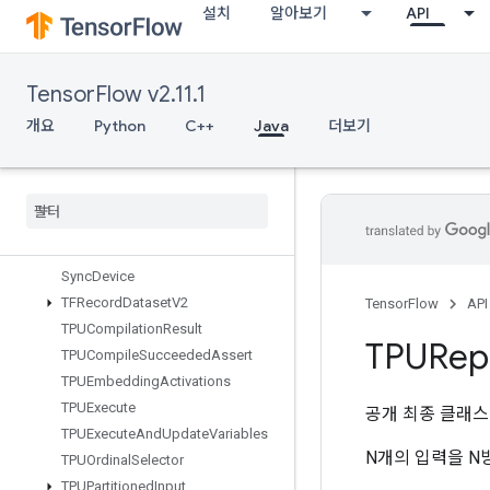
설치
알아보기
API
StochasticCastToInt
StopGradient
StridedSlice
TensorFlow v2.11.1
StridedSliceAssign
StridedSliceGrad
개요
Python
C++
Java
더보기
StringLower
String
NGrams
String
Upper
Sum
Switch
Cond
Sync
Device
TFRecord
Dataset
V2
TensorFlow
API
TPUCompilation
Result
TPURepl
TPUCompile
Succeeded
Assert
TPUEmbedding
Activations
TPUExecute
공개 최종 클래
TPUExecute
And
Update
Variables
N개의 입력을 N
TPUOrdinal
Selector
TPUPartitioned
Input