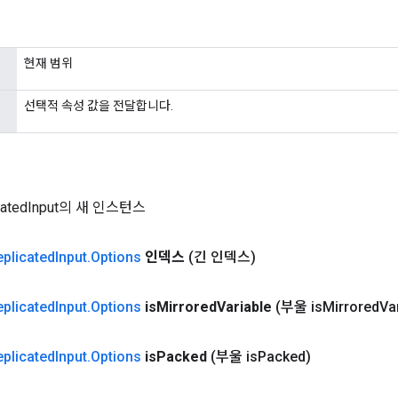
현재 범위
선택적 속성 값을 전달합니다.
catedInput의 새 인스턴스
plicated
Input
.
Options
인덱스
(긴 인덱스)
plicated
Input
.
Options
is
Mirrored
Variable
(부울 is
Mirrored
Va
plicated
Input
.
Options
is
Packed
(부울 is
Packed)