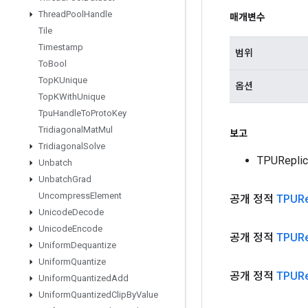
Thread
Pool
Handle
매개변수
Tile
Timestamp
범위
To
Bool
Top
KUnique
옵션
Top
KWith
Unique
Tpu
Handle
To
Proto
Key
Tridiagonal
Mat
Mul
보고
Tridiagonal
Solve
TPURepli
Unbatch
Unbatch
Grad
Uncompress
Element
공개 정적
TPURe
Unicode
Decode
Unicode
Encode
공개 정적
TPURe
Uniform
Dequantize
Uniform
Quantize
공개 정적
TPURe
Uniform
Quantized
Add
Uniform
Quantized
Clip
By
Value