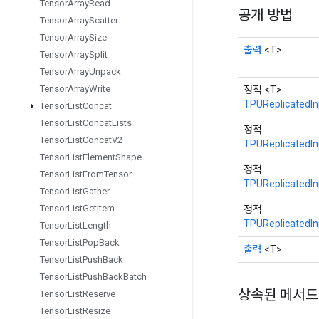
Tensor
Array
Read
공개 방법
Tensor
Array
Scatter
Tensor
Array
Size
출력
<T>
Tensor
Array
Split
Tensor
Array
Unpack
Tensor
Array
Write
정적 <T>
TPUReplicatedIn
Tensor
List
Concat
Tensor
List
Concat
Lists
정적
Tensor
List
Concat
V2
TPUReplicatedIn
Tensor
List
Element
Shape
정적
Tensor
List
From
Tensor
TPUReplicatedIn
Tensor
List
Gather
Tensor
List
Get
Item
정적
TPUReplicatedIn
Tensor
List
Length
Tensor
List
Pop
Back
출력
<T>
Tensor
List
Push
Back
Tensor
List
Push
Back
Batch
상속된 메서드
Tensor
List
Reserve
Tensor
List
Resize