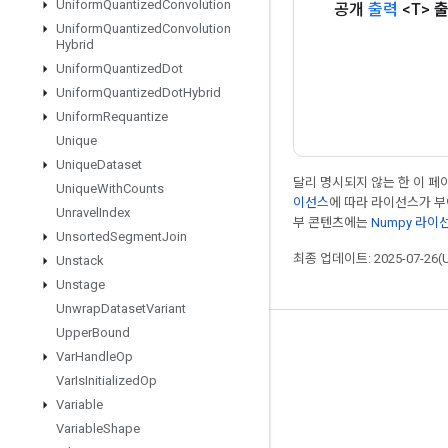
Uniform
Quantized
Convolution
공개
출력
<T>
Uniform
Quantized
Convolution
Hybrid
Uniform
Quantized
Dot
Uniform
Quantized
Dot
Hybrid
Uniform
Requantize
Unique
Unique
Dataset
달리 명시되지 않는 한 이 
Unique
With
Counts
이선스
에 따라 라이선스가 
Unravel
Index
부 콘텐츠에는
Numpy 라이
Unsorted
Segment
Join
최종 업데이트: 2025-07-26(
Unstack
Unstage
Unwrap
Dataset
Variant
Upper
Bound
최신 소식 확인하기
Var
Handle
Op
블로그
Var
Is
Initialized
Op
Variable
포럼
Variable
Shape
GitHub