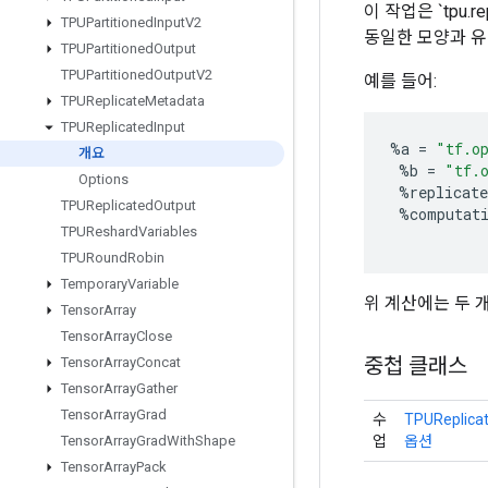
이 작업은 `tpu
TPUPartitioned
Input
V2
동일한 모양과 유
TPUPartitioned
Output
TPUPartitioned
Output
V2
예를 들어:
TPUReplicate
Metadata
TPUReplicated
Input
%
a
=
"tf.o
개요
%
b
=
"tf.
Options
%
replicate
TPUReplicated
Output
%
computat
TPUReshard
Variables
TPURound
Robin
Temporary
Variable
위 계산에는 두 
Tensor
Array
Tensor
Array
Close
중첩 클래스
Tensor
Array
Concat
Tensor
Array
Gather
Tensor
Array
Grad
수
TPUReplicat
업
옵션
Tensor
Array
Grad
With
Shape
Tensor
Array
Pack