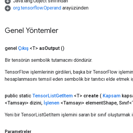
Java.lang.Object sınıfından
org.tensorflow.Operand
arayüzünden
Genel Yöntemler
genel
Çıkış
<T>
as
Output
()
Bir tensörün sembolik tutamacını döndürür.
TensorFlow işlemlerinin girdileri, başka bir TensorFlow işleminin
hesaplanmasını temsil eden sembolik bir tanıtıcı elde etmek için
public static
Tensor
List
Get
Item
<T>
create
(
Kapsam
kaps
<Tamsayı> dizini
,
İşlenen
<Tamsayı> element
Shape
,
Sınıf<
Yeni bir TensorListGetItem işlemini saran bir sınıf oluşturmak i
Parametreler