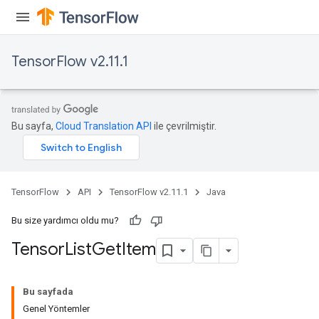
TensorFlow v2.11.1
Bu sayfa,
Cloud Translation API
ile çevrilmiştir.
TensorFlow
API
TensorFlow v2.11.1
Java
Bu size yardımcı oldu mu?
Tensor
List
Get
Item
Bu sayfada
Genel Yöntemler