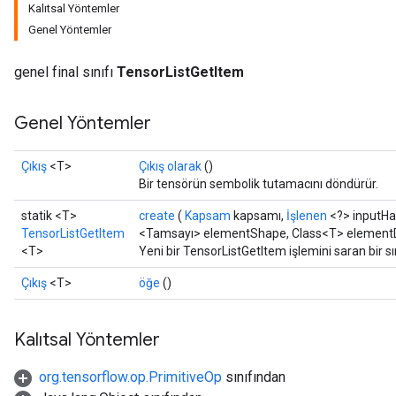
Kalıtsal Yöntemler
Genel Yöntemler
genel final sınıfı
TensorListGetItem
Genel Yöntemler
Çıkış
<T>
Çıkış olarak
()
Bir tensörün sembolik tutamacını döndürür.
statik <T>
create
(
Kapsam
kapsamı,
İşlenen
<?> inputHa
TensorListGetItem
<Tamsayı> elementShape, Class<T> element
<T>
Yeni bir TensorListGetItem işlemini saran bir s
Çıkış
<T>
öğe
()
Kalıtsal Yöntemler
org.tensorflow.op.PrimitiveOp
sınıfından