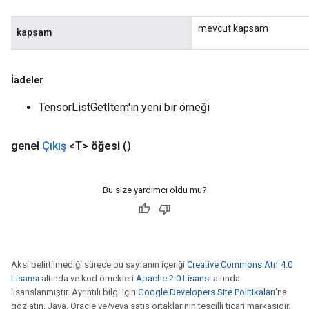
mevcut kapsam
kapsam
İadeler
TensorListGetItem'in yeni bir örneği
genel
Çıkış
<T>
öğesi
()
Bu size yardımcı oldu mu?
Aksi belirtilmediği sürece bu sayfanın içeriği
Creative Commons Atıf 4.0
Lisansı
altında ve kod örnekleri
Apache 2.0 Lisansı
altında
lisanslanmıştır. Ayrıntılı bilgi için
Google Developers Site Politikaları
'na
göz atın. Java, Oracle ve/veya satış ortaklarının tescilli ticari markasıdır.