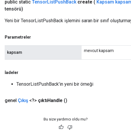
public static
Tensor
List
Push
Back
create
(
Kapsam kapsam
tensörü)
Yeni bir TensorListPushBack işlemini saran bir sınıf oluşturma
Parametreler
mevcut kapsam
kapsam
İadeler
TensorListPushBack'in yeni bir örneği
genel
Çıkış
<?>
çıktıHandle
()
Bu size yardımcı oldu mu?