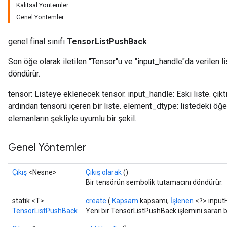
Kalıtsal Yöntemler
Genel Yöntemler
genel final sınıfı
TensorListPushBack
Son öğe olarak iletilen "Tensor"u ve "input_handle"da verilen lis
döndürür.
tensör: Listeye eklenecek tensör. input_handle: Eski liste. çıktı_
ardından tensörü içeren bir liste. element_dtype: listedeki öğe
elemanların şekliyle uyumlu bir şekil.
Genel Yöntemler
Çıkış
<Nesne>
Çıkış olarak
()
Bir tensörün sembolik tutamacını döndürür.
statik <T>
create
(
Kapsam
kapsamı,
İşlenen
<?> input
TensorListPushBack
Yeni bir TensorListPushBack işlemini saran b