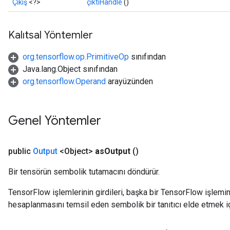
Çıkış
<?>
çıktıHandle
()
Kalıtsal Yöntemler
org.tensorflow.op.PrimitiveOp
sınıfından
Java.lang.Object sınıfından
org.tensorflow.Operand
arayüzünden
Genel Yöntemler
public
Output
<Object>
as
Output
()
Bir tensörün sembolik tutamacını döndürür.
TensorFlow işlemlerinin girdileri, başka bir TensorFlow işleminin
hesaplanmasını temsil eden sembolik bir tanıtıcı elde etmek için