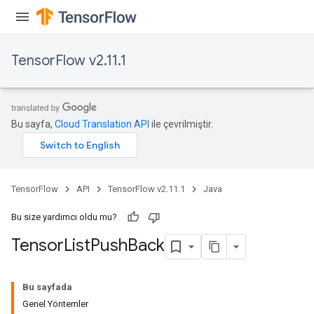
TensorFlow v2.11.1
Bu sayfa,
Cloud Translation API
ile çevrilmiştir.
TensorFlow
API
TensorFlow v2.11.1
Java
Bu size yardımcı oldu mu?
Tensor
List
Push
Back
Bu sayfada
Genel Yöntemler