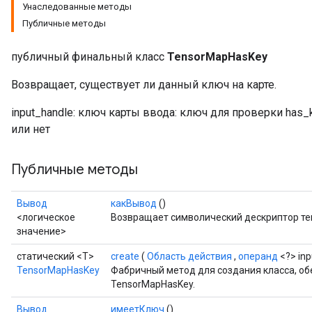
Унаследованные методы
Публичные методы
публичный финальный класс
TensorMapHasKey
Возвращает, существует ли данный ключ на карте.
input_handle: ключ карты ввода: ключ для проверки has_k
или нет
Публичные методы
Вывод
какВывод
()
<логическое
Возвращает символический дескриптор те
значение>
статический <T>
create
(
Область действия
,
операнд
<?> in
TensorMapHasKey
Фабричный метод для создания класса, 
TensorMapHasKey.
Вывод
имеетКлюч
()