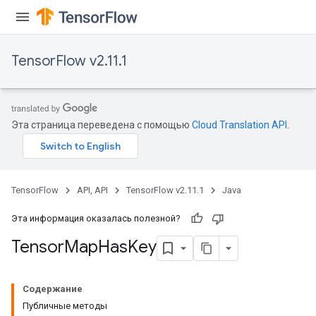
TensorFlow v2.11.1
Эта страница переведена с помощью
Cloud Translation API
.
TensorFlow
API, API
TensorFlow v2.11.1
Java
Эта информация оказалась полезной?
Tensor
Map
Has
Key
Содержание
Публичные методы