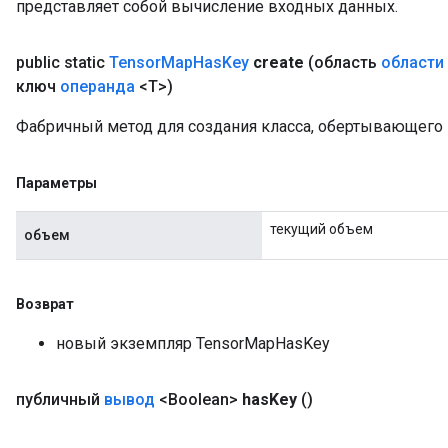
представляет собой вычисление входных данных.
public static
Tensor
Map
Has
Key
create
(область
области
ключ
операнда
<T>)
Фабричный метод для создания класса, обертывающего
Параметры
текущий объем
объем
Возврат
новый экземпляр TensorMapHasKey
публичный
вывод
<Boolean>
has
Key
()