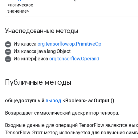
<логическое
значение>
Унаследованные методы
Из класса
org.tensorflow.op.PrimitiveOp
Из класса java.lang.Object
Из интерфейса
org.tensorflow.Operand
Публичные методы
общедоступный
вывод
<Boolean>
as
Output
()
Возвращает символический дескриптор тензора.
Входные данные для операций TensorFlow являются вы
TensorFlow. Этот метод используется для получения сим