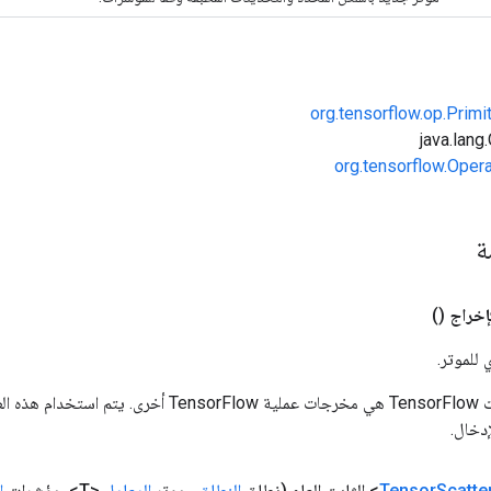
org.tensorflow.op.Primi
org.tensorflow.Oper
مة
إخراج
()
 للموتر.
المدخلات إلى عمليات TensorFlow هي مخرجات عملية rFlow
دخال.
Scatte
Tensor
(نطاق
النطاق
، موتر
المعامل
<T>، مؤشرات
ا