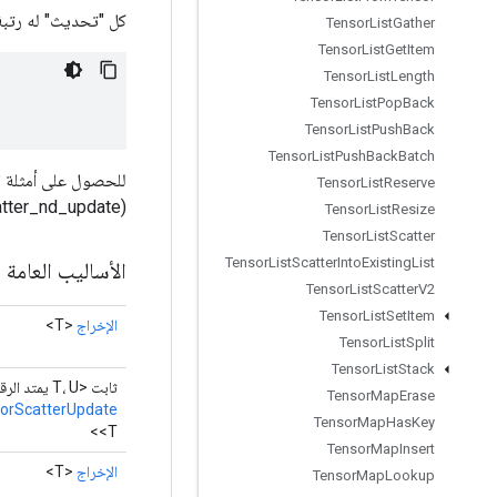
كل "تحديث" له رتبة "tensor.rank - indices.shape[-1]". الشكل العام لـ "التحد
Tensor
List
Gather
Tensor
List
Get
Item
Tensor
List
Length
Tensor
List
Pop
Back
Tensor
List
Push
Back
Tensor
List
Push
Back
Batch
Tensor
List
Reserve
atter_nd_update)
Tensor
List
Resize
Tensor
List
Scatter
Tensor
List
Scatter
Into
Existing
List
الأساليب العامة
Tensor
List
Scatter
V2
Tensor
List
Set
Item
الإخراج
<T>
Tensor
List
Split
Tensor
List
Stack
ثابت <T، U يمتد الرقم>
Tensor
Map
Erase
orScatterUpdate
Tensor
Map
Has
Key
<T>
Tensor
Map
Insert
الإخراج
<T>
Tensor
Map
Lookup