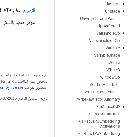
Unstack
الإخراج
العام <T>
ال
Unstage
Unwrap
Dataset
Variant
موتر جديد بالشكل ال
Upper
Bound
Var
Handle
Op
Var
Is
Initialized
Op
Variable
Variable
Shape
Where
Where3
إنّ محتوى هذه الصفحة مرخّص 
Window
Op
للاطّلاع على التفاصيل، يُرجى مرا
Worker
Heartbeat
المحتوى بموجب
umpy license
Wrap
Dataset
Variant
تاريخ التعديل الأخير: 2025-07-25 (حسب التوقيت العالمي المتفَّق عليه)
Write
Raw
Proto
Summary
Xla
Concat
ND
Xla
Recv
From
Host
Xla
Recv
TPUEmbedding
التواصل الاجتماعي
Activations
Xla
Recv
TPUEmbedding
المدوّنة