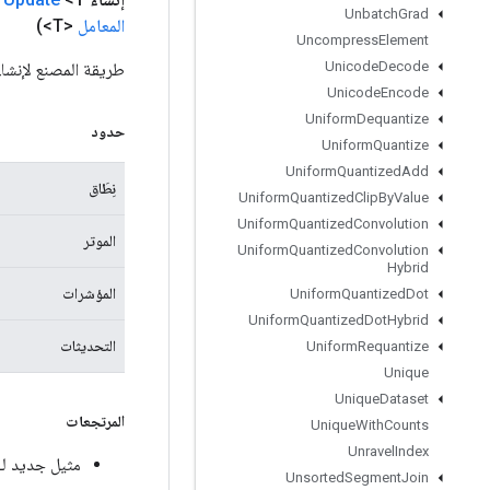
Unbatch
Grad
المعامل
<T>)
Uncompress
Element
Unicode
Decode
طريقة المصنع لإنشاء فئة تغلف عمل
Unicode
Encode
Uniform
Dequantize
حدود
Uniform
Quantize
Uniform
Quantized
Add
نِطَاق
Uniform
Quantized
Clip
By
Value
Uniform
Quantized
Convolution
الموتر
Uniform
Quantized
Convolution
Hybrid
المؤشرات
Uniform
Quantized
Dot
Uniform
Quantized
Dot
Hybrid
التحديثات
Uniform
Requantize
Unique
Unique
Dataset
المرتجعات
Unique
With
Counts
Unravel
Index
مثيل جديد لـ nsorScatterUpdate
Unsorted
Segment
Join