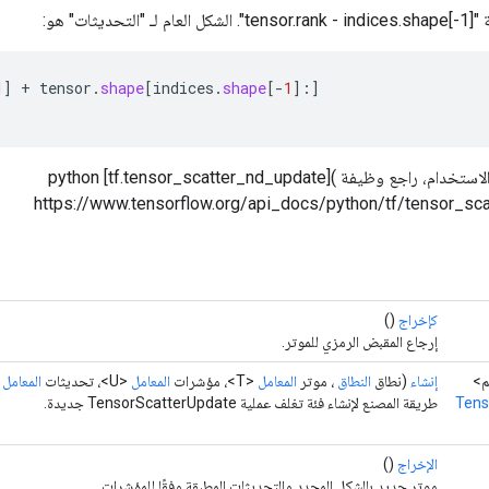
يثات" هو:
1
]
+
tensor
.
shape
[
indices
.
shape
[-
1
]
:
]
للحصول على أمثلة الاستخدام، راجع وظيفة python [tf.tensor_scatter_nd_update](
https://www.tensorflow.org/api_docs/python/tf/tensor_sc
كإخراج
()
إرجاع المقبض الرمزي للموتر.
إنشاء
(نطاق
النطاق
، موتر
المعامل
<T>، مؤشرات
المعامل
<U>، تحديثات
المعامل
)
Tens
طريقة المصنع لإنشاء فئة تغلف عملية TensorScatterUpdate جديدة.
الإخراج
()
موتر جديد بالشكل المحدد والتحديثات المطبقة وفقًا للمؤشرات.