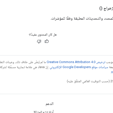
إخراج
()
محدد والتحديثات المطبقة وفقًا للمؤشرات.
هل كان المحتوى مفيدًا؟
بموجب
ترخيص Creative Commons Attribution 4.0‏
ما لم يُنصّ على خلاف ذلك، وعينات الت
جعة
سياسات موقع Google Developers الإلكتروني
.
n
الدعم
أداة تتبّع المشاكل