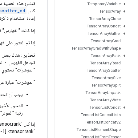
تنشئ هذه العملية مو
Temporary
Variable
كبير
scatter_nd
Tensor
Array
إعادة استخدام ذاكرة
Tensor
Array
Close
Tensor
Array
Concat
إذا كانت "الفهارس" 
Tensor
Array
Gather
Tensor
Array
Grad
إذا تم العثور على ف
Tensor
Array
Grad
With
Shape
تحذير
: هناك بعض ال
Tensor
Array
Pack
تجاهل الفهرس. - الت
Tensor
Array
Read
"المؤشرات" تحتوي ع
Tensor
Array
Scatter
Tensor
Array
Size
"المؤشرات" عبارة ع
Tensor
Array
Split
Tensor
Array
Unpack
يجب أن تحتوي `المؤ
Tensor
Array
Write
المحور الأخي
Tensor
List
Concat
رتبة "الموتر": `es.shape[-1] <= Tensor.ndim
Tensor
List
Concat
Lists
Tensor
List
Concat
V2
Tensor
List
Element
Shape
`indices.shape[-1] <tensor.rank` فإنه يقوم بفهرسة وتحديث شرائح المدخلات `tensor`.
Tensor
List
From
Tensor