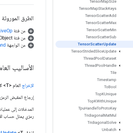
Tensor
Map
Size
Tensor
Map
Stack
Keys
Tensor
Scatter
Add
الطرق الموروثة
Tensor
Scatter
Max
Tensor
Scatter
Min
من فئة
tiveOp
Tensor
Scatter
Sub
من فئة java.lang.Object
Tensor
Scatter
Update
من الواجهة
and
Tensor
Strided
Slice
Update
Thread
Pool
Dataset
الأساليب العا
Thread
Pool
Handle
Tile
Timestamp
الإخراج
العام <T>
ك
To
Bool
Top
KUnique
إرجاع المقبض الرمزي
Top
KWith
Unique
Tpu
Handle
To
Proto
Key
Tridiagonal
Mat
Mul
رمزي يمثل حساب الإ
Tridiagonal
Solve
Unbatch
إنشاء
<T> الثابت العام
Update
r