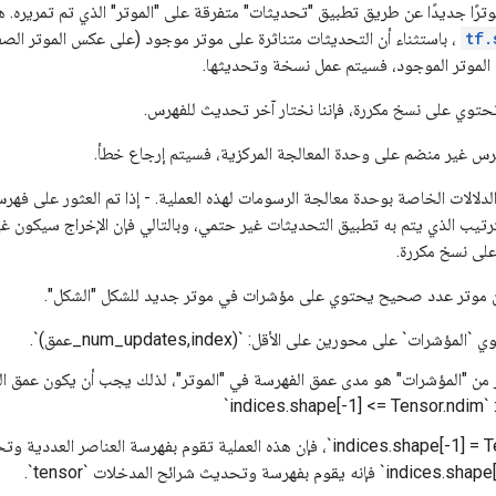
ترًا جديدًا عن طريق تطبيق "تحديثات" متفرقة على "الموتر" الذي تم تمريره. ه
tf.
، باستثناء أن التحديثات متناثرة على موتر موجود (على عكس الموتر الصفر
 الموتر الموجود، فسيتم عمل نسخة وتحديثها.
تحتوي على نسخ مكررة، فإننا نختار آخر تحديث للفهرس.
هرس غير منضم على وحدة المعالجة المركزية، فسيتم إرجاع خطأ.
دلالات الخاصة بوحدة معالجة الرسومات لهذه العملية. - إذا تم العثور على فه
رتيب الذي يتم به تطبيق التحديثات غير حتمي، وبالتالي فإن الإخراج سيكون غي
لى نسخ مكررة.
ن موتر عدد صحيح يحتوي على مؤشرات في موتر جديد للشكل "الشكل".
شرات` على محورين على الأقل: `(num_updates,index_عمق)`.
ر من "المؤشرات" هو مدى عمق الفهرسة في "الموتر"، لذلك يجب أن يكون عمق ا
indic`
إذا كان `indices.shape[-1] = Tensor.rank`، فإن هذه العملية تقوم بفهرسة العناصر العد