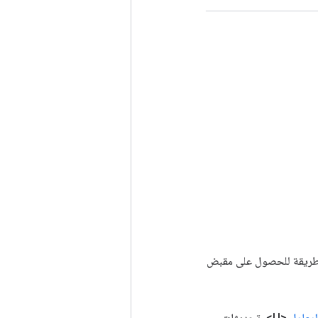
Tenso أخرى. يتم استخدام هذه الطريقة للحصول على مقبض
لمعامل
<U>، تحديثات