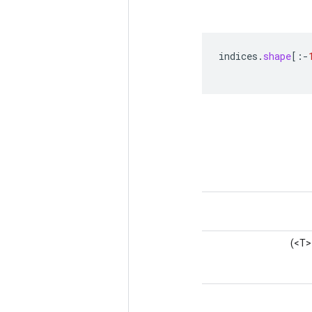
indices
.
shape
[
:
-
<T>