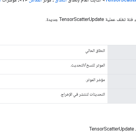
ية TensorScatterUpdate جديدة.
النطاق الحالي
الموتر للنسخ/التحديث.
مؤشر الموتر.
التحديثات لتنتشر في الإخراج.
Te