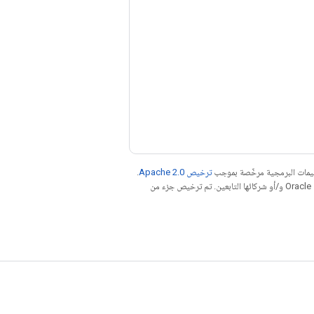
عليمات البرمجية مرخّصة بموجب
ترخيص Apache 2.0‏
.
. إنّ Java هي علامة تجارية مسجَّلة لشركة Oracle و/أو شركائها التابعين. تم ترخيص جزء من