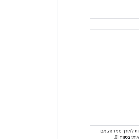
ות לאורך ממד זה. אם
מוגדר ל-1 (ברירת מחדל), זה מצביע על קוונטיזציה לפי טנסור. אחרת, יש להגדיר אותו בטווח [0,