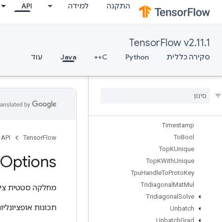
התקנה
למידה
API
TensorMapStackKeys
TensorScatterAdd
TensorScatterMax
TensorFlow v2.11.1
TensorScatterMin
TensorScatterSub
סקירה כללית
Python
C++
Java
עוד
TensorScatterUpdate
Tensor
Strided
Slice
Update
Thread
Pool
Dataset
Thread
Pool
Handle
Tile
Timestamp
To
Bool
API
TensorFlow
Top
KUnique
Options
Top
KWith
Unique
Tpu
Handle
To
Proto
Key
Tridiagonal
Mat
Mul
מחלקה סטטית ציב
Tridiagonal
Solve
תכונות אופציונליו
Unbatch
Unbatch
Grad