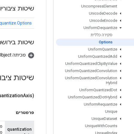
Uncompress
Element
שיטות ציבוריו
Unicode
Decode
Unicode
Encode
uantize.Options
Uniform
Dequantize
סקירה כללית
שיטות בירושה
Options
Uniform
Quantize
מכיתה java.lang.Object
Uniform
Quantized
Add
Uniform
Quantized
Clip
By
Value
Uniform
Quantized
Convolution
שיטות ציבו
Uniform
Quantized
Convolution
Hybrid
Uniform
Quantized
Dot
antization
Axis)
Uniform
Quantized
Dot
Hybrid
Uniform
Requantize
Unique
פרמטרים
Unique
Dataset
Unique
With
Counts
מצ
quantization
Unravel
Index