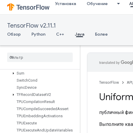
Установка
Обучение
AP
StatsAggregatorSetSummaryWrit
er
StochasticCastToInt
StopGradient
TensorFlow v2.11.1
StridedSlice
Обзор
Python
C++
Java
Более
StridedSliceAssign
Strided
Slice
Grad
String
Lower
String
NGrams
String
Upper
Sum
Switch
Cond
TensorFlow
API
Sync
Device
Unifor
TFRecord
Dataset
V2
TPUCompilation
Result
TPUCompile
Succeeded
Assert
публичный фи
TPUEmbedding
Activations
TPUExecute
Выполните ква
TPUExecute
And
Update
Variables