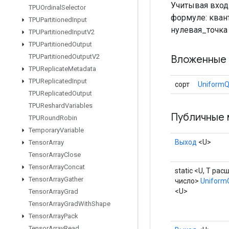
Учитывая вход
TPUOrdinal
Selector
формуле: квант
TPUPartitioned
Input
нулевая_точка
TPUPartitioned
Input
V2
TPUPartitioned
Output
TPUPartitioned
Output
V2
Вложенные 
TPUReplicate
Metadata
TPUReplicated
Input
сорт
UniformQ
TPUReplicated
Output
TPUReshard
Variables
Публичные 
TPURound
Robin
Temporary
Variable
Выход
<U>
Tensor
Array
Tensor
Array
Close
Tensor
Array
Concat
static <U, T ра
Tensor
Array
Gather
число>
Uniform
<U>
Tensor
Array
Grad
Tensor
Array
Grad
With
Shape
Tensor
Array
Pack
Tensor
Array
Read