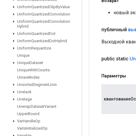
Возврат
Uniform
Quantized
Clip
By
Value
новый эк
Uniform
Quantized
Convolution
Uniform
Quantized
Convolution
Hybrid
публичный
вы
Uniform
Quantized
Dot
Uniform
Quantized
Dot
Hybrid
Выходной кван
Uniform
Requantize
Unique
public static
Un
Unique
Dataset
Unique
With
Counts
Параметры
Unravel
Index
Unsorted
Segment
Join
Unstack
квантованиеОс
Unstage
Unwrap
Dataset
Variant
Upper
Bound
Var
Handle
Op
Var
Is
Initialized
Op
Variable