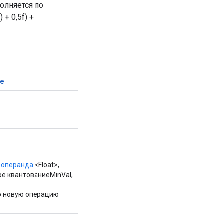
олняется по
+ 0,5f) +
ze
ы
операнда
<Float>,
ное квантованиеMinVal,
о новую операцию