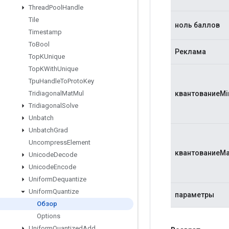
Thread
Pool
Handle
Tile
ноль баллов
Timestamp
To
Bool
Реклама
Top
KUnique
Top
KWith
Unique
Tpu
Handle
To
Proto
Key
квантованиеMi
Tridiagonal
Mat
Mul
Tridiagonal
Solve
Unbatch
Unbatch
Grad
Uncompress
Element
квантованиеMa
Unicode
Decode
Unicode
Encode
Uniform
Dequantize
Uniform
Quantize
параметры
Обзор
Options
Uniform
Quantized
Add