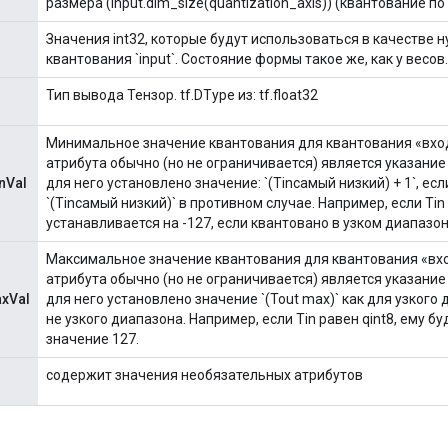
размера (input.dim_size(quantization_axis)) (квантование по 
Значения int32, которые будут использоваться в качестве 
квантования `input`. Состояние формы такое же, как у весов.
Тип вывода Тензор. tf.DType из: tf.float32
Минимальное значение квантования для квантования «вход
атрибута обычно (но не ограничивается) является указание 
nVal
для него установлено значение: `(Tinсамый низкий) + 1`, есл
`(Tinсамый низкий)` в противном случае. Например, если Tin 
устанавливается на -127, если квантовано в узком диапазоне
Максимальное значение квантования для квантования «вхо
атрибута обычно (но не ограничивается) является указание 
xVal
для него установлено значение `(Tout max)` как для узкого 
не узкого диапазона. Например, если Tin равен qint8, ему б
значение 127.
содержит значения необязательных атрибутов