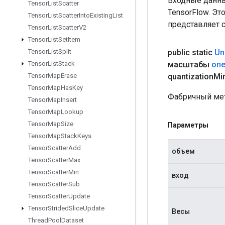
Входные данны
Tensor
List
Scatter
TensorFlow. Эт
Tensor
List
Scatter
Into
Existing
List
представляет 
Tensor
List
Scatter
V2
Tensor
List
Set
Item
public static
Un
Tensor
List
Split
масштабы
оп
Tensor
List
Stack
quantization
Mi
Tensor
Map
Erase
Tensor
Map
Has
Key
Фабричный мет
Tensor
Map
Insert
Tensor
Map
Lookup
Tensor
Map
Size
Параметры
Tensor
Map
Stack
Keys
Tensor
Scatter
Add
объем
Tensor
Scatter
Max
Tensor
Scatter
Min
вход
Tensor
Scatter
Sub
Tensor
Scatter
Update
Tensor
Strided
Slice
Update
Весы
Thread
Pool
Dataset