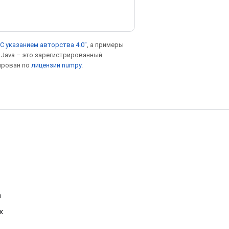
С указанием авторства 4.0"
, а примеры
. Java – это зарегистрированный
ирован по
лицензии numpy
.
а
к