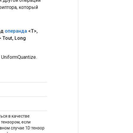
 другой операции
риптора, который
од
операнда
<T>
,
 Tout
,
Long
niformQuantize.
ься в качестве
тензором, если
тивном случае 1D тензор