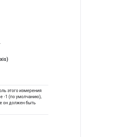
.
xis)
оль этого измерения
 -1 (по умолчанию),
ае он должен быть