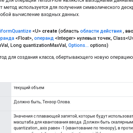
е для операций TensorFlow являются выходными данными
от метод используется для получения символического деск
собой вычисление входных данных.
iform
Quantize
<U>
create
(область
области действия
,
вв
еранда
<Float>
,
операнд
<Integer> нулевых точек
,
Class<U>
n
Val
,
Long quantization
Max
Val
,
Options
.
.
.
options)
од для создания класса, обертывающего новую операцию U
текущий объем
Должно быть, Тензор Олова.
Значения с плавающей запятой, которые будут использоват
масштаба для квантования ввода. Должен быть скалярным 
quantization_axis равен -1 (квантование по тензору), в про