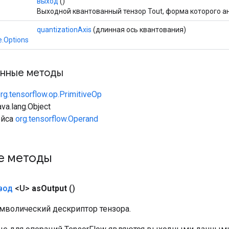
выход
()
Выходной квантованный тензор Tout, форма которого а
quantizationAxis
(длинная ось квантования)
.Options
нные методы
rg.tensorflow.op.PrimitiveOp
va.lang.Object
ейса
org.tensorflow.Operand
е методы
вод
<U>
as
Output
()
мволический дескриптор тензора.