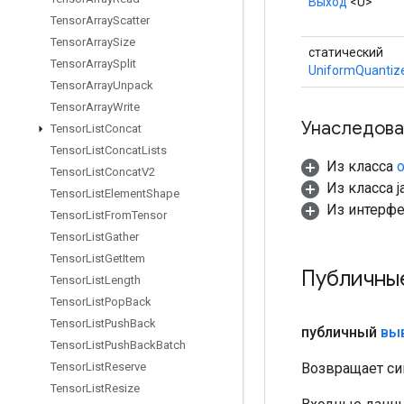
Выход
<U>
Tensor
Array
Scatter
Tensor
Array
Size
статический
Tensor
Array
Split
UniformQuantize
Tensor
Array
Unpack
Tensor
Array
Write
Унаследова
Tensor
List
Concat
Tensor
List
Concat
Lists
Из класса
o
Tensor
List
Concat
V2
Из класса ja
Tensor
List
Element
Shape
Из интерф
Tensor
List
From
Tensor
Tensor
List
Gather
Tensor
List
Get
Item
Публичны
Tensor
List
Length
Tensor
List
Pop
Back
Tensor
List
Push
Back
публичный
вы
Tensor
List
Push
Back
Batch
Возвращает си
Tensor
List
Reserve
Tensor
List
Resize