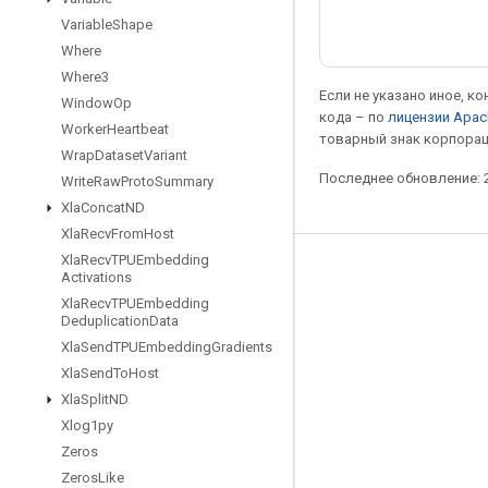
Variable
Shape
Where
Where3
Если не указано иное, к
Window
Op
кода – по
лицензии Apac
Worker
Heartbeat
товарный знак корпорац
Wrap
Dataset
Variant
Последнее обновление: 2
Write
Raw
Proto
Summary
Xla
Concat
ND
Xla
Recv
From
Host
Xla
Recv
TPUEmbedding
Мы в социальных сетях
Activations
Xla
Recv
TPUEmbedding
Блог
Deduplication
Data
Форум
Xla
Send
TPUEmbedding
Gradients
Xla
Send
To
Host
GitHub
Xla
Split
ND
Twitter
Xlog1py
YouTube
Zeros
Zeros
Like