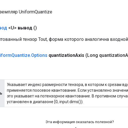
земпляр UniformQuantize
вод
<U>
вывод
()
тованный тензор Tout, форма которого аналогична входной
iform
Quantize
.
Options
quantization
Axis
(Long quantization
A
Указывает индекс размерности тензора, в котором к срезам вд
применяется поосевое квантование. Если установлено значение
ь
это указывает на потензорное квантование. В противном случ
установлен в диапазоне [0, input.dims()).
Эта информация оказалась полезной?