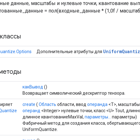
ные данные, масштабы и нулевые точки, квантование вып
ованные_данные = пол(входные_данные * (1,0f / масштаб) 
классы
Uniform
Quanti
uantize.Options
Дополнительные атрибуты для
методы
какВывод
()
Возвращает символический дескриптор тензора.
сширяет
create
(
Область
области, ввод
операнда
<T>, масштаб
Quantize
операнд
<Integer> нулевые точки, класс <U> Tout, длин
длинное квантованиеMaxVal,
параметры...
параметры)
Фабричный метод для создания класса, обертывающег
UniformQuantize.