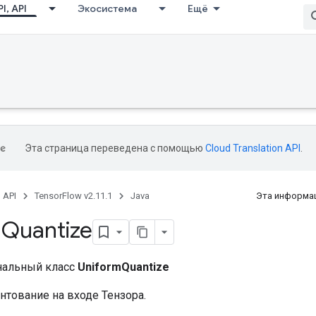
I, API
Экосистема
Ещё
Эта страница переведена с помощью
Cloud Translation API
.
, API
TensorFlow v2.11.1
Java
Эта информац
m
Quantize
нальный класс
UniformQuantize
нтование на входе Тензора.