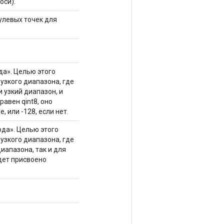
оси).
нулевых точек для
а». Целью этого
узкого диапазона, где
и узкий диапазон, и
равен qint8, оно
, или -128, если нет.
да». Целью этого
узкого диапазона, где
диапазона, так и для
удет присвоено