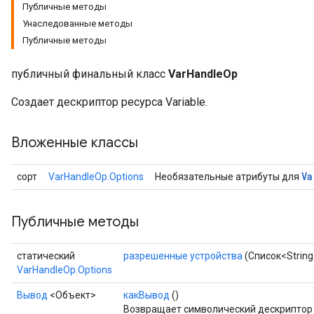
Публичные методы
Унаследованные методы
Публичные методы
x
публичный финальный класс
VarHandleOp
Создает дескриптор ресурса Variable.
Вложенные классы
Va
сорт
VarHandleOp.Options
Необязательные атрибуты для
Публичные методы
статический
разрешенные устройства
(Список<Strin
VarHandleOp.Options
Вывод
<Объект>
какВывод
()
Возвращает символический дескриптор 