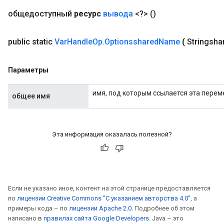
общедоступный
ресурс
вывода
<?>
()
public static
Var
Handle
Op
.
Optionsshared
Name
(
Stringsha
Параметры
имя, под которым ссылается эта перем
общее имя
Эта информация оказалась полезной?
Если не указано иное, контент на этой странице предоставляется
по
лицензии Creative Commons "С указанием авторства 4.0"
, а
примеры кода – по
лицензии Apache 2.0
. Подробнее об этом
написано в
правилах сайта Google Developers
. Java – это