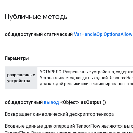
Публичные методы
общедоступный статический
Var
Handle
Op
.
Options
Allow
Параметры
УСТАРЕЛО. Разрешенные устройства, содержа
разрешенные
Устанавливается, когда выходной ResourceHa
устройства
для каждой реплики или секционированного р
общедоступный
вывод
<Object>
as
Output
()
Возвращает символический дескриптор тензора.
Входные данные для операций TensorFlow являются вы