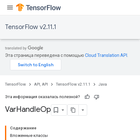
TensorFlow v2.11.1
Эта страница переведена с помощью
Cloud Translation API
.
TensorFlow
API, API
TensorFlow v2.11.1
Java
Эта информация оказалась полезной?
Var
Handle
Op
Содержание
Вложенные классы