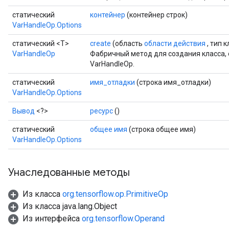
статический
контейнер
(контейнер строк)
VarHandleOp.Options
статический <T>
create
(область
области действия
, тип 
VarHandleOp
Фабричный метод для создания класса
VarHandleOp.
статический
имя_отладки
(строка имя_отладки)
VarHandleOp.Options
Вывод
<?>
ресурс
()
статический
общее имя
(строка общее имя)
VarHandleOp.Options
Унаследованные методы
Из класса
org.tensorflow.op.PrimitiveOp
Из класса java.lang.Object
Из интерфейса
org.tensorflow.Operand