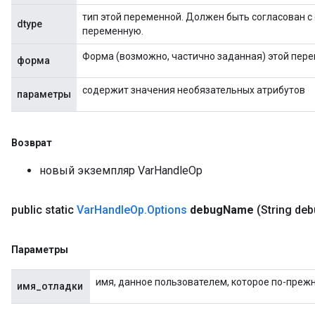
тип этой переменной. Должен быть согласован с 
dtype
переменную.
Форма (возможно, частично заданная) этой пере
форма
содержит значения необязательных атрибутов
параметры
Возврат
новый экземпляр VarHandleOp
public static
Var
Handle
Op
.
Options
debug
Name
(String de
Параметры
имя, данное пользователем, которое по-преж
имя_отладки