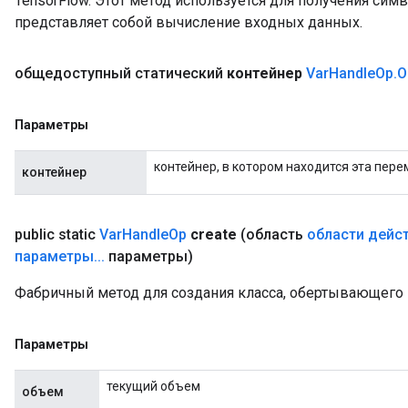
TensorFlow. Этот метод используется для получения сим
представляет собой вычисление входных данных.
общедоступный статический
контейнер
Var
Handle
Op
.
O
Параметры
контейнер, в котором находится эта пере
контейнер
public static
Var
Handle
Op
create
(область
области дейс
параметры
.
.
.
параметры)
Фабричный метод для создания класса, обертывающего
Параметры
текущий объем
объем