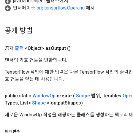
java.lang.Object 클래스에서
인터페이스
org.tensorflow.Operand
에서
공개 방법
공개
출력
<Object>
as
Output
()
텐서의 기호 핸들을 반환합니다.
TensorFlow 작업에 대한 입력은 다른 TensorFlow 작업의 
호 핸들을 얻는 데 사용됩니다.
public static
Window
Op
create
(
Scope
범위
,
Iterable<
Ope
Types
,
List<
Shape
> output
Shapes)
새로운 WindowOp 작업을 래핑하는 클래스를 생성하는 팩토리 
매개변수