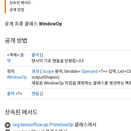
상속된 메서드
공개 방법
공개 최종 클래스
WindowOp
공개 방법
<객체>
출
출력
()
력
텐서의 기호 핸들을 반환합니다.
정적
생성
(
Scope
범위, Iterable<
Operand
<?>> 입력, List<Cl
WindowOp
outputShapes)
새로운 WindowOp 작업을 래핑하는 클래스를 생성하는 팩
출력
<?>
핸들
()
상속된 메서드
org.tensorflow.op.PrimitiveOp
클래스에서