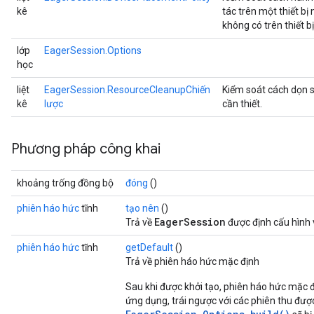
kê
tác trên một thiết b
không có trên thiết bị
lớp
EagerSession.Options
học
liệt
EagerSession.ResourceCleanupChiến
Kiểm soát cách dọn 
kê
lược
cần thiết.
Phương pháp công khai
khoảng trống đồng bộ
đóng
()
phiên háo hức
tĩnh
tạo nên
()
EagerSession
Trả về
được định cấu hình 
phiên háo hức
tĩnh
getDefault
()
Trả về phiên háo hức mặc định
Sau khi được khởi tạo, phiên háo hức mặc 
ứng dụng, trái ngược với các phiên thu đượ