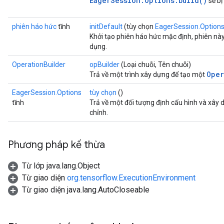
EagerSession.Options.build()
sẽ bị
phiên háo hức
tĩnh
initDefault
(tùy chọn
EagerSession.Option
Khởi tạo phiên háo hức mặc định, phiên nà
dụng.
OperationBuilder
opBuilder
(Loại chuỗi, Tên chuỗi)
Oper
Trả về một trình xây dựng để tạo một
EagerSession.Options
tùy chọn
()
tĩnh
Trả về một đối tượng định cấu hình và xây
chỉnh.
Phương pháp kế thừa
Từ lớp java.lang.Object
Từ giao diện
org.tensorflow.ExecutionEnvironment
Từ giao diện java.lang.AutoCloseable