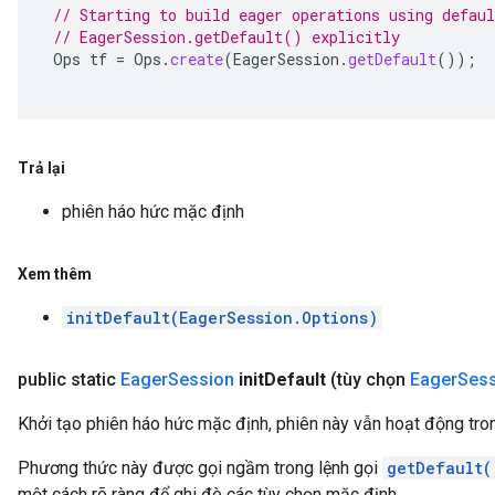
// Starting to build eager operations using defaul
// EagerSession.getDefault() explicitly
Ops
tf
=
Ops
.
create
(
EagerSession
.
getDefault
());
Trả lại
phiên háo hức mặc định
Xem thêm
initDefault(EagerSession.Options)
public static
Eager
Session
init
Default
(tùy chọn
Eager
Ses
Khởi tạo phiên háo hức mặc định, phiên này vẫn hoạt động tro
Phương thức này được gọi ngầm trong lệnh gọi
getDefault(
một cách rõ ràng để ghi đè các tùy chọn mặc định.