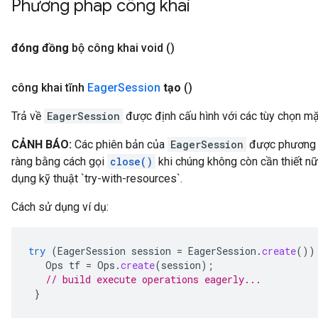
Phương pháp công khai
đóng đồng
bộ công khai void
()
công khai tĩnh
Eager
Session
tạo
()
Trả về
EagerSession
được định cấu hình với các tùy chọn mặ
CẢNH BÁO:
Các phiên bản của
EagerSession
được phương t
ràng bằng cách gọi
close()
khi chúng không còn cần thiết n
dụng kỹ thuật `try-with-resources`.
Cách sử dụng ví dụ:
try
(
EagerSession
session
=
EagerSession
.
create
())
Ops
tf
=
Ops
.
create
(
session
);
// build execute operations eagerly...
}