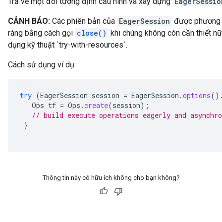
Trả về một đối tượng định cấu hình và xây dựng
EagerSessio
CẢNH BÁO:
Các phiên bản của
EagerSession
được phương t
ràng bằng cách gọi
close()
khi chúng không còn cần thiết n
dụng kỹ thuật `try-with-resources`.
Cách sử dụng ví dụ:
try
(
EagerSession
session
=
EagerSession
.
options
()
Ops
tf
=
Ops
.
create
(
session
);
// build execute operations eagerly and asynchro
}
Thông tin này có hữu ích không cho bạn không?