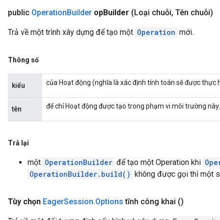
public
Operation
Builder
op
Builder
(Loại chuỗi
,
Tên chuỗi)
Trả về một trình xây dựng để tạo một
Operation
mới.
Thông số
của Hoạt động (nghĩa là xác định tính toán sẽ được thực 
kiểu
để chỉ Hoạt động được tạo trong phạm vi môi trường này.
tên
Trả lại
một
OperationBuilder
để tạo một Operation khi
Ope
OperationBuilder.build()
không được gọi thì một số 
Tùy chọn
Eager
Session
.
Options
tĩnh công khai
()