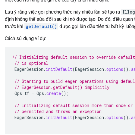
Lưu ý rằng việc gọi phương thức này nhiều lần sẽ tạo ra
Ille
định không thể sửa đổi sau khi nó được tạo. Do đó, điều quan t
trước khi
getDefault()
được gọi lần đầu tiên từ bất kỳ luồn
Cách sử dụng ví dụ:
// Initializing default session to override default
// is optional
EagerSession
.
initDefault
(
EagerSession
.
options
().
a
// Starting to build eager operations using defaul
// EagerSession.getDefault() implicitly
Ops
tf
=
Ops
.
create
();
// Initializing default session more than once or
// permitted and throws an exception
EagerSession
.
initDefault
(
EagerSession
.
options
().
a