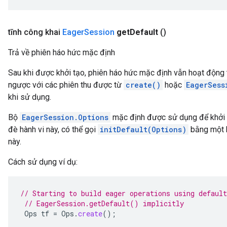
tĩnh công khai
Eager
Session
get
Default
()
Trả về phiên háo hức mặc định
Sau khi được khởi tạo, phiên háo hức mặc định vẫn hoạt động 
ngược với các phiên thu được từ
create()
hoặc
EagerSess
khi sử dụng.
Bộ
EagerSession.Options
mặc định được sử dụng để khởi tạ
đè hành vi này, có thể gọi
initDefault(Options)
bằng một b
này.
Cách sử dụng ví dụ:
// Starting to build eager operations using default
// EagerSession.getDefault() implicitly
Ops
tf
=
Ops
.
create
();