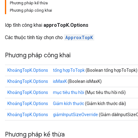
Phương pháp kế thừa
Phương pháp công khai
lớp tĩnh công khai
approTopK.Options
Các thuộc tính tùy chọn cho
ApproxTopK
Phương pháp công khai
KhoảngTopK.Options
tổng hợpToTopk
(Boolean tổng hợpToTopk)
KhoảngTopK.Options
isMaxK
(Boolean isMaxK)
KhoảngTopK.Options
mục tiêu thu hồi
(Mục tiêu thu hồi nổi)
KhoảngTopK.Options
Giảm kích thước
(Giảm kích thước dài)
KhoảngTopK.Options
giảmInputSizeOverride
(Giảm dàiInputSizeO
Phương pháp kế thừa