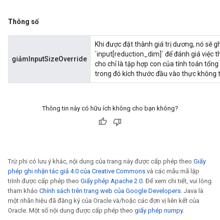
Thông số
Khi được đặt thành giá trị dương, nó sẽ g
`input[reduction_dim]` để đánh giá việc t
giảmInputSizeOverride
cho chỉ là tập hợp con của tính toán tổ
trong đó kích thước đầu vào thực không th
Flush
Thông tin này có hữu ích không cho bạn không?
eHandleOp
Trừ phi có lưu ý khác, nội dung của trang này được cấp phép theo
Giấy
ureSplit
phép ghi nhận tác giả 4.0 của Creative Commons
và các mẫu mã lập
trình được cấp phép theo
Giấy phép Apache 2.0
. Để xem chi tiết, vui lòng
tham khảo
Chính sách trên trang web của Google Developers
. Java là
một nhãn hiệu đã đăng ký của Oracle và/hoặc các đơn vị liên kết của
Oracle. Một số nội dung được cấp phép theo
giấy phép numpy
.