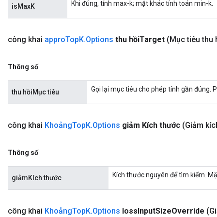
Khi đúng, tính max-k; mặt khác tính toán min-k.
isMaxK
công khai
appro
Top
K
.
Options
thu hồi
Target
(Mục tiêu thu 
t
Thông số
Gọi lại mục tiêu cho phép tính gần đúng. P
thu hồiMục tiêu
công khai
Khoảng
Top
K
.
Options
giảm Kích thước
(Giảm kíc
source
Thông số
leOp
Kích thước nguyên để tìm kiếm. Mặc
giảmKích thước
công khai
Khoảng
Top
K
.
Options
loss
Input
Size
Override
(G