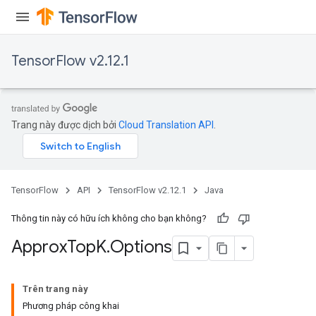
TensorFlow v2.12.1
Trang này được dịch bởi
Cloud Translation API
.
rs
TensorFlow
API
TensorFlow v2.12.1
Java
Thông tin này có hữu ích không cho bạn không?
Approx
Top
K
.
Options
Trên trang này
Phương pháp công khai