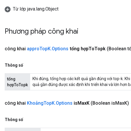
Từ lớp java.lang.Object
Phương pháp công khai
công khai
appro
Top
K
.
Options
tổng hợp
To
Topk
(Boolean t
Thông số
Khi đúng, tổng hợp các kết quả gần đúng với top-k. Khi 
tổng
quả gần đúng được xác định khi triển khai và lớn hơn b
hợpToTopk
công khai
Khoảng
Top
K
.
Options
is
Max
K
(Boolean is
Max
K)
Thông số