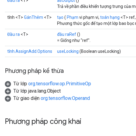
Đầu ra
<T>
asOutput
()
Trả về phần điều khiển tượng trưng của m
tĩnh <T>
GánThêm
<T>
tạo
(
Phạm
vi phạm vi,
toán hạng
<T> ref, 
Phương thức gốc để tạo một lớp bao bọc
Đầu ra
<T>
đầu raRef
()
= Giống như "ref".
tĩnh.AssignAdd.Options
useLocking
(Boolean useLocking)
Phương pháp kế thừa
Từ lớp
org.tensorflow.op.PrimitiveOp
Từ lớp java.lang.Object
Từ giao diện
org.tensorflow.Operand
Phương pháp công khai
t