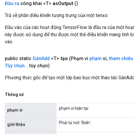
Đầu ra
công khai <T>
as
Output
()
Trả về phần điều khiển tượng trưng của một tenxơ.
Đầu vào của các hoạt động TensorFlow là đầu ra của một ho
này được sử dụng để thu được một thẻ điều khiển mang tính bi
vào.
source
public static
Gán
Add
<T>
tạo
(Phạm vi
phạm
vi
,
tham chiếu
leOp
Tùy chọn
.
.
.
tùy chọn)
Phương thức gốc để tạo một lớp bao bọc một thao tác GánAdd
Thông số
phạm vi hiện tại
phạm vi
Phải từ nút `Biến`.
giới thiệu