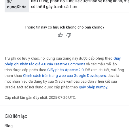
Nếu Đúng, phần bổ sung sẽ được bảo vệ bằng khóa; mặ
sử
có thể ít gây tranh cãi hơn.
dụngKhóa
Thông tin này có hữu ích không cho bạn không?
Trừ phi có lưu ý khác, nội dung của trang này được cấp phép theo
Giấy
phép ghi nhận tác giả 4.0 của Creative Commons
và các mẫu mã lập
trình được cấp phép theo
Giấy phép Apache 2.0
. Để xem chi tiết, vui lòng
tham khảo
Chính sách trên trang web của Google Developers
. Java là
một nhãn hiệu đã đăng ký của Oracle và/hoặc các đơn vị liên kết của
Oracle. Một số nội dung được cấp phép theo
giấy phép numpy
.
Cập nhật lần gần đây nhất: 2025-07-26 UTC.
Giữ liên lạc
Blog