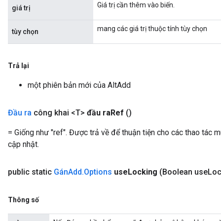
Giá trị cần thêm vào biến.
giá trị
mang các giá trị thuộc tính tùy chọn
tùy chọn
Flush
Trả lại
eHandleOp
một phiên bản mới của AltAdd
ureSplit
Đầu ra
công khai <T>
đầu ra
Ref
()
= Giống như "ref". Được trả về để thuận tiện cho các thao tác 
cập nhật.
public static
Gán
Add
.
Options
use
Locking
(Boolean use
Loc
Thông số