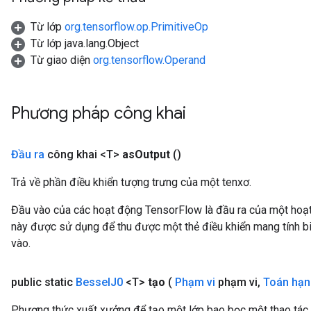
Từ lớp
org.tensorflow.op.PrimitiveOp
Từ lớp java.lang.Object
source
Từ giao diện
org.tensorflow.Operand
leOp
Phương pháp công khai
Đầu ra
công khai <T>
as
Output
()
Trả về phần điều khiển tượng trưng của một tenxơ.
Đầu vào của các hoạt động TensorFlow là đầu ra của một ho
này được sử dụng để thu được một thẻ điều khiển mang tính bi
vào.
public static
Bessel
J0
<T>
tạo
(
Phạm vi
phạm vi
,
Toán hạ
Flush
Phương thức xuất xưởng để tạo một lớp bao bọc một thao tác