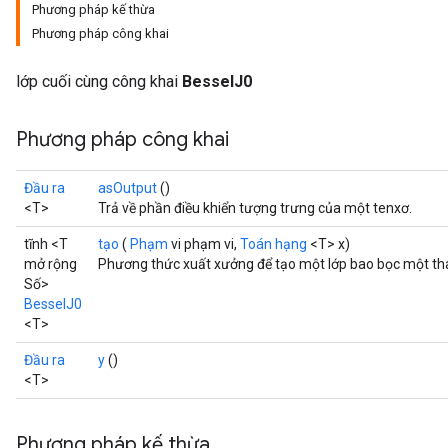
Phương pháp kế thừa
Phương pháp công khai
lớp cuối cùng công khai
BesselJ0
Phương pháp công khai
Đầu ra
asOutput
()
<T>
Trả về phần điều khiển tượng trưng của một tenxơ.
tĩnh <T
tạo
(
Phạm
vi phạm vi,
Toán hạng
<T> x)
mở rộng
Phương thức xuất xưởng để tạo một lớp bao bọc một th
Số>
BesselJ0
<T>
t
Đầu ra
y
()
<T>
Phương pháp kế thừa