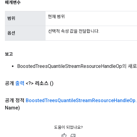
매개변수
현재 범위
범위
선택적 속성 값을 전달합니다.
옵션
보고
BoostedTreesQuantileStreamResourceHandleOp의
공개
출력
<?>
리소스
()
공개 정적
Boosted
Trees
Quantile
Stream
Resource
Handle
Op
.
Name)
도움이 되었나요?