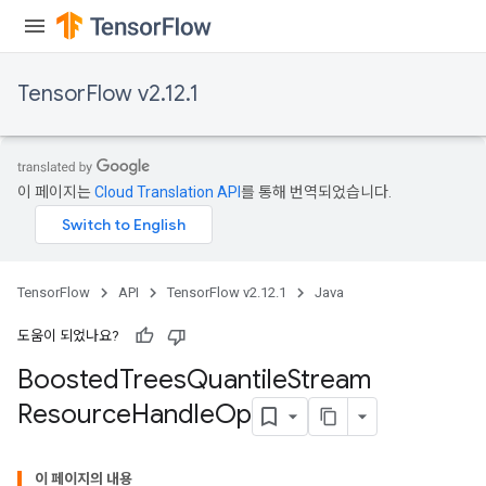
leOp
TensorFlow v2.12.1
이 페이지는
Cloud Translation API
를 통해 번역되었습니다.
TensorFlow
API
TensorFlow v2.12.1
Java
도움이 되었나요?
Boosted
Trees
Quantile
Stream
Flush
Resource
Handle
Op
eHandleOp
이 페이지의 내용