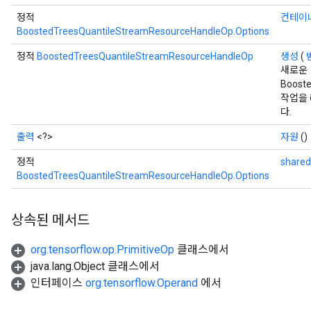
정적
컨테이
BoostedTreesQuantileStreamResourceHandleOp.Options
정적
BoostedTreesQuantileStreamResourceHandleOp
생성
(
새로운
Boost
작업을
다.
출력
<?>
자원
()
정적
share
BoostedTreesQuantileStreamResourceHandleOp.Options
상속된 메서드
org.tensorflow.op.PrimitiveOp
클래스에서
java.lang.Object 클래스에서
인터페이스
org.tensorflow.Operand
에서