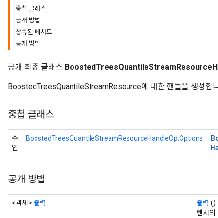
중첩 클래스
공개 방법
상속된 메서드
공개 방법
ureSplit
공개 최종 클래스
BoostedTreesQuantileStreamResourceH
BoostedTreesQuantileStreamResource에 대한 핸들을 생성합
중첩 클래스
B
수
BoostedTreesQuantileStreamResourceHandleOp.Options
H
업
공개 방법
<객체>
출력
출력
()
텐서의 