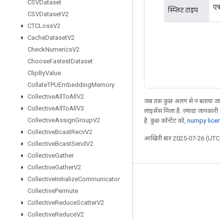
CSVDataset
एक
स्प्लिट टाइप
CSVDataset
V2
CTCLoss
V2
Cache
Dataset
V2
Check
Numerics
V2
Choose
Fastest
Dataset
Clip
By
Value
Collate
TPUEmbedding
Memory
Collective
All
To
All
V2
जब तक कुछ अलग से न बताया जाए
Collective
All
To
All
V3
लाइसेंस मिला है. ज़्यादा जानकारी
Collective
Assign
Group
V2
है. कुछ कॉन्टेंट को,
numpy lice
Collective
Bcast
Recv
V2
आखिरी बार 2025-07-26 (UTC)
Collective
Bcast
Send
V2
Collective
Gather
Collective
Gather
V2
Collective
Initialize
Communicator
जुड़े रहें
Collective
Permute
ब्लॉग
Collective
Reduce
Scatter
V2
फ़ोरम
Collective
Reduce
V2