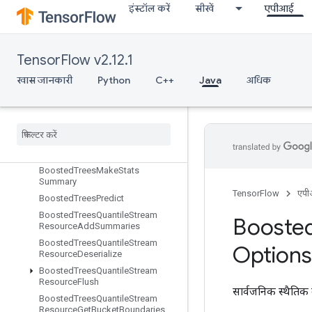
इंस्टॉल करें
सीखें
एपीआई
BoostedTreesCreateQuantileStreamResource
BoostedTreesDeserializeEnsembl
e
BoostedTreesEnsembleResourceHandleOp
TensorFlow v2.12.1
BoostedTreesExampleDebugOut
खास जानकारी
Python
C++
Java
अधिक
puts
Boosted
Trees
Flush
Quantile
Summaries
Boosted
Trees
Get
Ensemble
States
Boosted
Trees
Make
Quantile
Summaries
Boosted
Trees
Make
Stats
Summary
TensorFlow
एप
Boosted
Trees
Predict
Boosted
Trees
Quantile
Stream
Booste
Resource
Add
Summaries
Boosted
Trees
Quantile
Stream
Options
Resource
Deserialize
Boosted
Trees
Quantile
Stream
Resource
Flush
सार्वजनिक स्थैतिक 
Boosted
Trees
Quantile
Stream
Resource
Get
Bucket
Boundaries