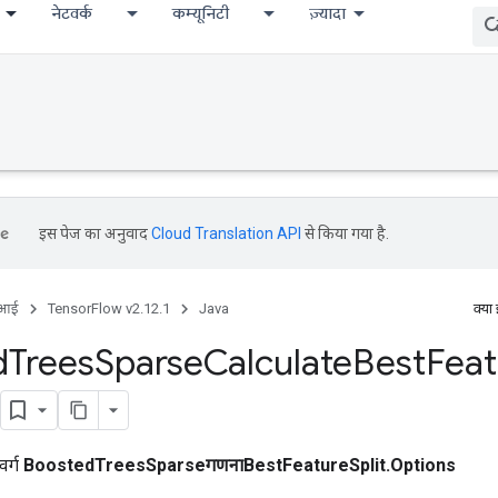
नेटवर्क
कम्यूनिटी
ज़्यादा
इस पेज का अनुवाद
Cloud Translation API
से किया गया है.
ीआई
TensorFlow v2.12.1
Java
क्या
d
Trees
Sparse
Calculate
Best
Feat
वर्ग
BoostedTreesSparseगणनाBestFeatureSplit.Options