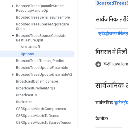
BoostedTrees
Boosted
Trees
Quantile
Stream
Resource
Handle
Op
Boosted
Trees
Serialize
Ensemble
सार्वजनिक तरी
Boosted
Trees
Sparse
Aggregate
Stats
बूस्टेडट्रीज़स्पार्सकै
Boosted
Trees
Sparse
Calculate
Best
Feature
Split
खास जानकारी
विरासत में मिली
Options
Boosted
Trees
Training
Predict
कक्षा java.la
Boosted
Trees
Update
Ensemble
Boosted
Trees
Update
Ensemble
V2
Broadcast
Dynamic
Shape
सार्वजनिक 
Broadcast
Gradient
Args
Broadcast
To
Bucketize
सार्वजनिक
बूस्टेडट्
CSRSparse
Matrix
Components
CSRSparse
Matrix
To
Dense
पैरामीटर
CSRSparse
Matrix
To
Sparse
Tensor