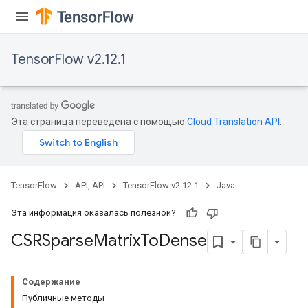
Flush
TensorFlow v2.12.1
eHandleOp
Эта страница переведена с помощью
Cloud Translation API
.
ureSplit
TensorFlow
API, API
TensorFlow v2.12.1
Java
Эта информация оказалась полезной?
CSRSparse
Matrix
To
Dense
Содержание
Публичные методы