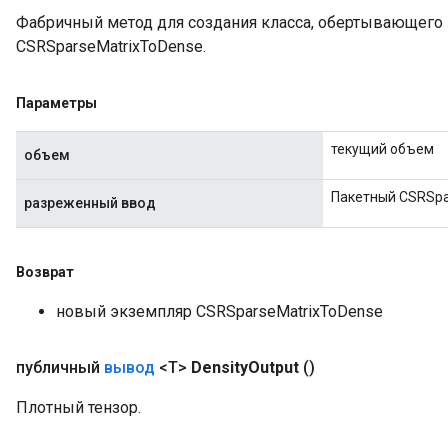
Фабричный метод для создания класса, обертывающег
CSRSparseMatrixToDense.
Параметры
текущий объем
объем
Пакетный CSRSpa
разреженный ввод
Возврат
новый экземпляр CSRSparseMatrixToDense
публичный
вывод
<T>
Density
Output
()
Плотный тензор.