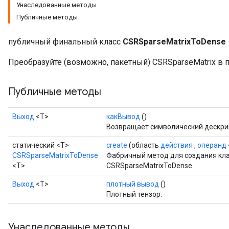
Унаследованные методы
Публичные методы
публичный финальный класс
CSRSparseMatrixToDense
Преобразуйте (возможно, пакетный) CSRSparseMatrix в 
Публичные методы
Выход
<Т>
какВывод
()
Возвращает символический дескрип
статический <T>
create
(область
действия
,
операнд
CSRSparseMatrixToDense
Фабричный метод для создания кл
<T>
CSRSparseMatrixToDense.
Выход
<Т>
плотный вывод
()
Плотный тензор.
Унаследованные методы