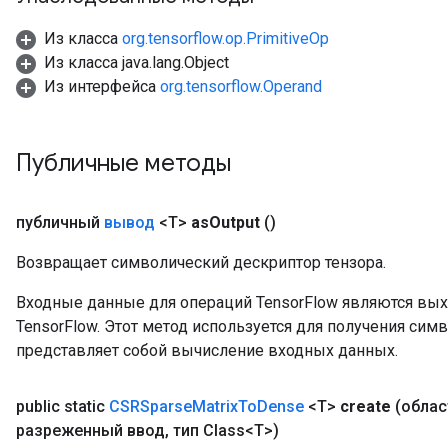
Из класса
org.tensorflow.op.PrimitiveOp
Из класса java.lang.Object
Из интерфейса
org.tensorflow.Operand
Публичные методы
публичный
вывод
<T>
as
Output
()
Возвращает символический дескриптор тензора.
Входные данные для операций TensorFlow являются вы
TensorFlow. Этот метод используется для получения сим
представляет собой вычисление входных данных.
public static
CSRSparse
Matrix
To
Dense
<T>
create
(обла
разреженный ввод
,
тип Class<T>)