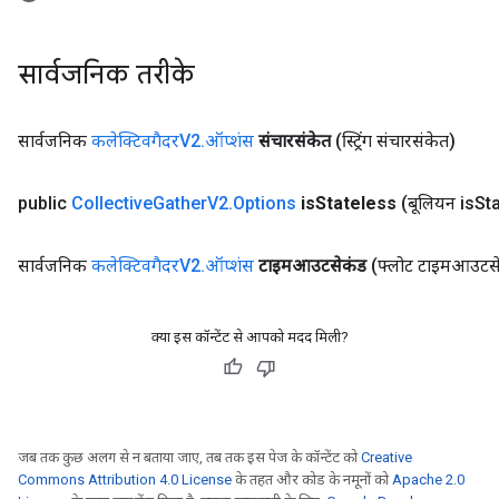
सार्वजनिक तरीके
सार्वजनिक
कलेक्टिवगैदरV2
.
ऑप्शंस
संचारसंकेत
(स्ट्रिंग संचारसंकेत)
public
Collective
Gather
V2
.
Options
is
Stateless
(बूलियन is
St
सार्वजनिक
कलेक्टिवगैदरV2
.
ऑप्शंस
टाइमआउटसेकंड
(फ्लोट टाइमआउटस
क्या इस कॉन्टेंट से आपको मदद मिली?
जब तक कुछ अलग से न बताया जाए, तब तक इस पेज के कॉन्टेंट को
Creative
Commons Attribution 4.0 License
के तहत और कोड के नमूनों को
Apache 2.0