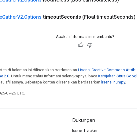
e
Gather
V2
.
Options
timeout
Seconds
(Float timeout
Seconds)
Apakah informasi ini membantu?
onten di halaman ini dilisensikan berdasarkan
Lisensi Creative Commons Attribu
e 2.0
. Untuk mengetahui informasi selengkapnya, baca
Kebijakan Situs Goog
atau afiliasinya. Beberapa konten dilisensikan berdasarkan
lisensi numpy
.
025-07-26 UTC.
Dukungan
Issue Tracker