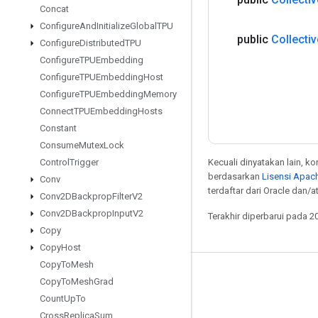
Concat
Configure
And
Initialize
Global
TPU
public
Collectiv
Configure
Distributed
TPU
Configure
TPUEmbedding
Configure
TPUEmbedding
Host
Configure
TPUEmbedding
Memory
Connect
TPUEmbedding
Hosts
Constant
Consume
Mutex
Lock
Kecuali dinyatakan lain, k
Control
Trigger
berdasarkan
Lisensi Apach
Conv
terdaftar dari Oracle dan/
Conv2DBackprop
Filter
V2
Conv2DBackprop
Input
V2
Terakhir diperbarui pada 2
Copy
Copy
Host
Copy
To
Mesh
Tetap terhubung
Copy
To
Mesh
Grad
Count
Up
To
Blog
Cross
Replica
Sum