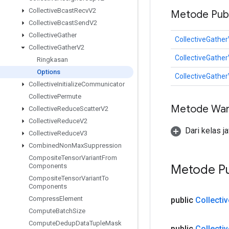
Collective
Bcast
Recv
V2
Metode Publ
Collective
Bcast
Send
V2
Collective
Gather
CollectiveGather
Collective
Gather
V2
CollectiveGather
Ringkasan
Options
CollectiveGather
Collective
Initialize
Communicator
Collective
Permute
Metode War
Collective
Reduce
Scatter
V2
Collective
Reduce
V2
Dari kelas j
Collective
Reduce
V3
Combined
Non
Max
Suppression
Composite
Tensor
Variant
From
Metode Pu
Components
Composite
Tensor
Variant
To
Components
Compress
Element
public
Collectiv
Compute
Batch
Size
Compute
Dedup
Data
Tuple
Mask
public
Collectiv