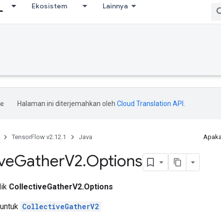
Ekosistem
Lainnya
Halaman ini diterjemahkan oleh
Cloud Translation API
.
TensorFlow v2.12.1
Java
Apaka
ive
Gather
V2
.
Options
lik
CollectiveGatherV2.Options
 untuk
CollectiveGatherV2