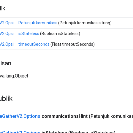
ik
V2.Opsi
Petunjuk komunikasi
(Petunjuk komunikasi string)
V2.Opsi
isStateless
(Boolean isStateless)
V2.Opsi
timeoutSeconds
(Float timeoutSeconds)
isan
ava.lang.Object
blik
e
Gather
V2
.
Options
communications
Hint
(Petunjuk komunikas
e
Gather
V2
.
Options
is
Stateless
(Boolean is
Stateless)