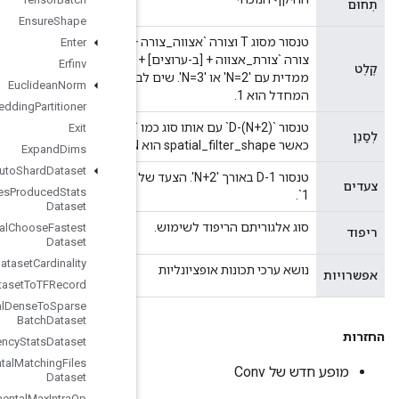
Ensure
Shape
טנסור מסוג T וצורה `אצווה_צורה + צורה_מרחבית + [ב-ערוצים]` במקרה ש-`פורמט_לאחר_ערוצים = true` או
Enter
צורה `צורת_אצווה + [ב-ערוצים] + צורה_מרחבית` אם `פורמט_לאחר_ערוצים = שקר`. צורת_מרחבית היא N-
Erfinv
ממדית עם 'N=2' או 'N=3'. שים לב גם ש-'batch_shape' מוכתב על ידי הפרמטר 'batch_dims' ובברירת
Euclidean
Norm
Execute
TPUEmbedding
Partitioner
טנסור `(N+2)-D` עם אותו סוג כמו `input` וצורה `spatial_filter_shape + [in_channels, out_channels]`,
Exit
Expand
Dims
Experimental
Auto
Shard
Dataset
טנסור 1-D באורך 'N+2'. הצעד של חלון ההזזה עבור כל מימד של 'קלט'. חייב להיות `צעדים[0] = צעדים[N+1] =
Experimental
Bytes
Produced
Stats
Dataset
Experimental
Choose
Fastest
Dataset
Experimental
Dataset
Cardinality
Experimental
Dataset
To
TFRecord
Experimental
Dense
To
Sparse
Batch
Dataset
Experimental
Latency
Stats
Dataset
Experimental
Matching
Files
Dataset
Experimental
Max
Intra
Op