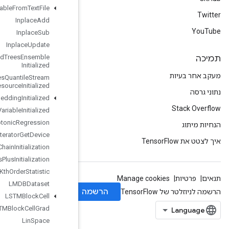
Initialize
Table
From
Text
File
Inplace
Add
Inplace
Sub
Inplace
Update
Is
Boosted
Trees
Ensemble
Initialized
Is
Boosted
Trees
Quantile
Stream
Resource
Initialized
Is
TPUEmbedding
Initialized
Is
Variable
Initialized
Isotonic
Regression
Iterator
Get
Device
KMC2Chain
Initialization
Kmeans
Plus
Plus
Initialization
Kth
Order
Statistic
LMDBDataset
LSTMBlock
Cell
LSTMBlock
Cell
Grad
Lin
Space