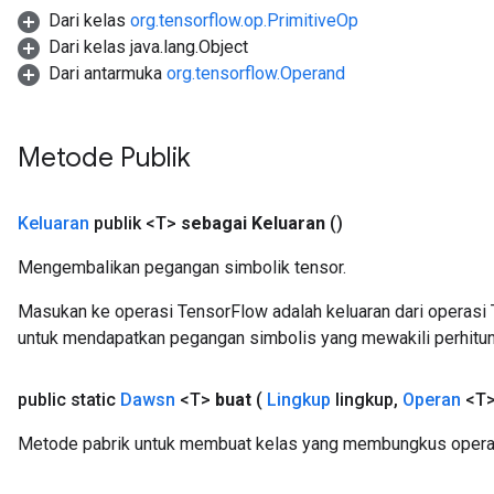
Dari kelas
org.tensorflow.op.PrimitiveOp
Dari kelas java.lang.Object
Dari antarmuka
org.tensorflow.Operand
Metode Publik
Keluaran
publik <T>
sebagai Keluaran
()
Mengembalikan pegangan simbolik tensor.
Masukan ke operasi TensorFlow adalah keluaran dari operasi 
untuk mendapatkan pegangan simbolis yang mewakili perhitun
ryTensorBatch
dTensorBatch
public static
Dawsn
<T>
buat
(
Lingkup
lingkup
,
Operan
<T>
Metode pabrik untuk membuat kelas yang membungkus opera