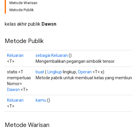
Metode Warisan
Metode Publik
kelas akhir publik
Dawsn
Metode Publik
Keluaran
sebagai Keluaran
()
<T>
Mengembalikan pegangan simbolik tensor.
statis <T
buat
(
Lingkup
lingkup,
Operan
<T> x)
memperluas
Metode pabrik untuk membuat kelas yang membung
Nomor>
Dawsn
<T>
Keluaran
kamu
()
<T>
Metode Warisan