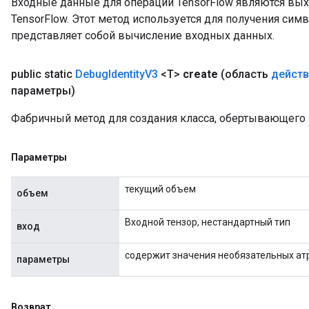
Входные данные для операций TensorFlow являются вы
TensorFlow. Этот метод используется для получения сим
представляет собой вычисление входных данных.
public static
Debug
Identity
V3
<T>
create
(область
действ
параметры)
Фабричный метод для создания класса, обертывающего 
Параметры
текущий объем
объем
Входной тензор, нестандартный тип
вход
содержит значения необязательных ат
параметры
Возврат