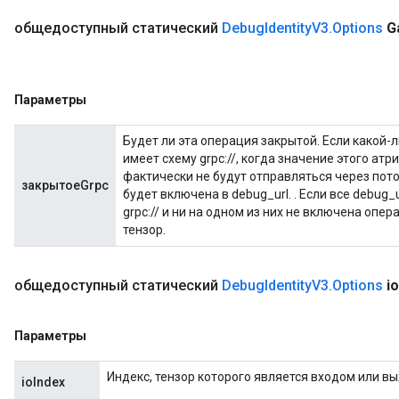
общедоступный статический
Debug
Identity
V3
.
Options
G
Параметры
Будет ли эта операция закрытой. Если какой-л
имеет схему grpc://, когда значение этого атр
фактически не будут отправляться через поток
закрытоеGrpc
будет включена в debug_url. . Если все debug_
grpc:// и ни на одном из них не включена опер
тензор.
общедоступный статический
Debug
Identity
V3
.
Options
io
Параметры
Индекс, тензор которого является входом или вы
ioIndex