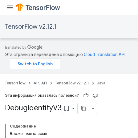
TensorFlow v2.12.1
Эта страница переведена с помощью
Cloud Translation API
.
TensorFlow
API, API
TensorFlow v2.12.1
Java
Эта информация оказалась полезной?
Debug
Identity
V3
Содержание
Вложенные классы