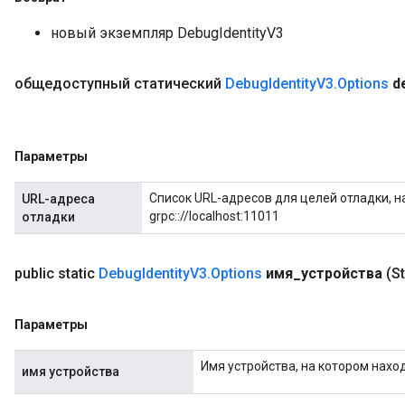
новый экземпляр DebugIdentityV3
общедоступный статический
Debug
Identity
V3
.
Options
d
Параметры
Список URL-адресов для целей отладки, на
URL-адреса
grpc:://localhost:11011
отладки
public static
Debug
Identity
V3
.
Options
имя
_
устройства
(S
Параметры
Имя устройства, на котором наход
имя устройства