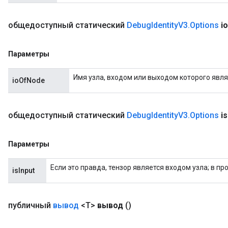
общедоступный статический
Debug
Identity
V3
.
Options
io
Параметры
Имя узла, входом или выходом которого явля
ioOfNode
общедоступный статический
Debug
Identity
V3
.
Options
is
Параметры
Если это правда, тензор является входом узла; в п
isInput
публичный
вывод
<T>
вывод
()