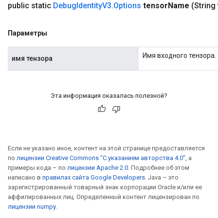
public static
Debug
Identity
V3
.
Options
tensor
Name
(String
Параметры
Имя входного тензора.
имя тензора
Эта информация оказалась полезной?
rs
mParameters
rs
Parameters
Если не указано иное, контент на этой странице предоставляется
по
лицензии Creative Commons "С указанием авторства 4.0"
, а
rParameters
примеры кода – по
лицензии Apache 2.0
. Подробнее об этом
написано в
правилах сайта Google Developers
. Java – это
Parameters
зарегистрированный товарный знак корпорации Oracle и/или ее
ters
аффилированных лиц. Определенный контент лицензирован по
arameters
лицензии numpy
.
meters