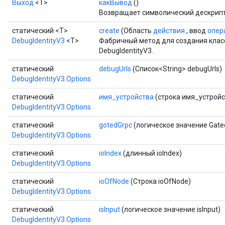
Выход
<Т>
какВывод
()
Возвращает символический дескрипт
статический <T>
create
(Область
действия
, ввод
опер
DebugIdentityV3
<T>
Фабричный метод для создания кла
DebugIdentityV3.
статический
debugUrls
(Список<String> debugUrls)
DebugIdentityV3.Options
статический
имя_устройства
(строка имя_устройс
DebugIdentityV3.Options
ryTensorBatch
dTensorBatch
статический
gotedGrpc
(логическое значение Gate
DebugIdentityV3.Options
статический
ioIndex
(длинный ioIndex)
DebugIdentityV3.Options
статический
ioOfNode
(Строка ioOfNode)
DebugIdentityV3.Options
статический
isInput
(логическое значение isInput)
DebugIdentityV3.Options