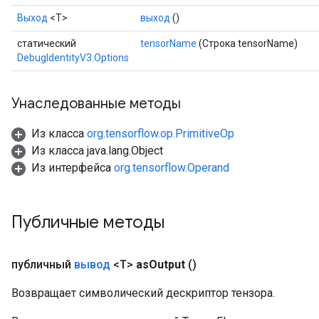
Выход
<Т>
выход
()
rBatch
статический
tensorName
(Строка tensorName)
DebugIdentityV3.Options
Batch
Унаследованные методы
atch
Из класса
org.tensorflow.op.PrimitiveOp
Из класса java.lang.Object
Из интерфейса
org.tensorflow.Operand
Публичные методы
публичный
вывод
<T>
as
Output
()
Возвращает символический дескриптор тензора.