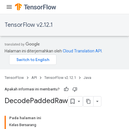
TensorFlow v2.12.1
Halaman ini diterjemahkan oleh
Cloud Translation API
.
TensorFlow
API
TensorFlow v2.12.1
Java
Apakah informasi ini membantu?
Decode
Padded
Raw
Pada halaman ini
Kelas Bersarang