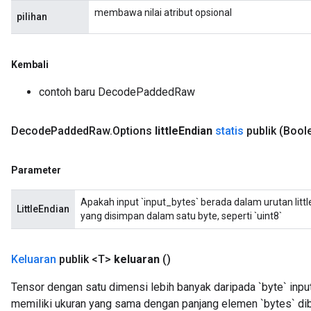
membawa nilai atribut opsional
pilihan
Kembali
contoh baru DecodePaddedRaw
Decode
Padded
Raw
.
Options
little
Endian
statis
publik
(Boole
Parameter
Apakah input `input_bytes` berada dalam urutan little
LittleEndian
yang disimpan dalam satu byte, seperti `uint8`
Keluaran
publik <T>
keluaran
()
Tensor dengan satu dimensi lebih banyak daripada `byte` inp
memiliki ukuran yang sama dengan panjang elemen `bytes` dib