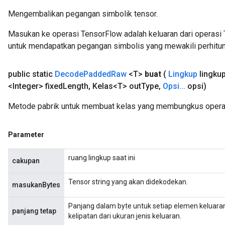
Mengembalikan pegangan simbolik tensor.
atch
Masukan ke operasi TensorFlow adalah keluaran dari operasi 
untuk mendapatkan pegangan simbolis yang mewakili perhitun
public static
Decode
Padded
Raw
<T>
buat
(
Lingkup
lingku
<Integer> fixed
Length
,
Kelas<T> out
Type
,
Opsi
.
.
.
opsi)
Metode pabrik untuk membuat kelas yang membungkus oper
Parameter
ruang lingkup saat ini
cakupan
Tensor string yang akan didekodekan.
masukanBytes
Panjang dalam byte untuk setiap elemen keluar
panjang tetap
kelipatan dari ukuran jenis keluaran.