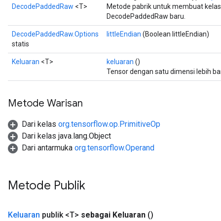
DecodePaddedRaw
<T>
Metode pabrik untuk membuat kela
DecodePaddedRaw baru.
DecodePaddedRaw.Options
littleEndian
(Boolean littleEndian)
statis
ryTensorBatch
Keluaran
<T>
keluaran
()
dTensorBatch
Tensor dengan satu dimensi lebih ban
Metode Warisan
Dari kelas
org.tensorflow.op.PrimitiveOp
Dari kelas java.lang.Object
Dari antarmuka
org.tensorflow.Operand
rBatch
Metode Publik
Keluaran
publik <T>
sebagai Keluaran
()
Batch