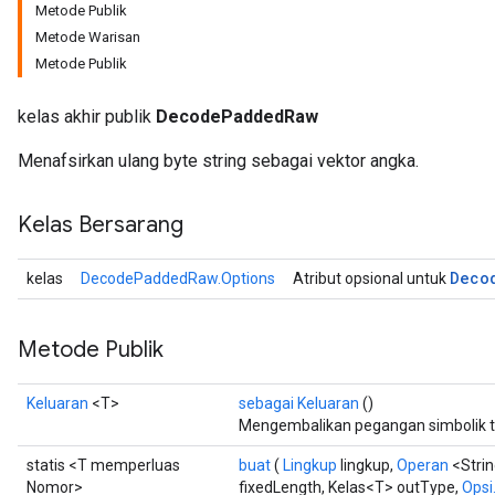
Metode Publik
Metode Warisan
Metode Publik
kelas akhir publik
DecodePaddedRaw
Menafsirkan ulang byte string sebagai vektor angka.
Kelas Bersarang
Deco
kelas
DecodePaddedRaw.Options
Atribut opsional untuk
Metode Publik
Keluaran
<T>
sebagai Keluaran
()
Mengembalikan pegangan simbolik t
statis <T memperluas
buat
(
Lingkup
lingkup,
Operan
<Strin
Nomor>
fixedLength, Kelas<T> outType,
Opsi.