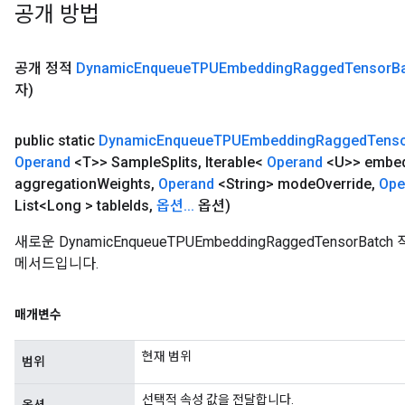
공개 방법
공개 정적
Dynamic
Enqueue
TPUEmbedding
Ragged
Tensor
B
자)
public static
Dynamic
Enqueue
TPUEmbedding
Ragged
Tens
Operand
<T>> Sample
Splits
,
Iterable<
Operand
<U>> embe
aggregation
Weights
,
Operand
<String> mode
Override
,
Ope
List<Long > table
Ids
,
옵션
.
.
.
옵션)
새로운 DynamicEnqueueTPUEmbeddingRaggedTensor
메서드입니다.
매개변수
현재 범위
범위
선택적 속성 값을 전달합니다.