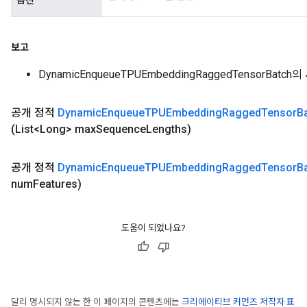
옵션
보고
DynamicEnqueueTPUEmbeddingRaggedTensorBatc
공개 정적
Dynamic
Enqueue
TPUEmbedding
Ragged
Tensor
B
(List<Long> max
Sequence
Lengths)
공개 정적
Dynamic
Enqueue
TPUEmbedding
Ragged
Tensor
B
num
Features)
도움이 되었나요?
달리 명시되지 않는 한 이 페이지의 콘텐츠에는
크리에이티브 커먼즈 저작자 표