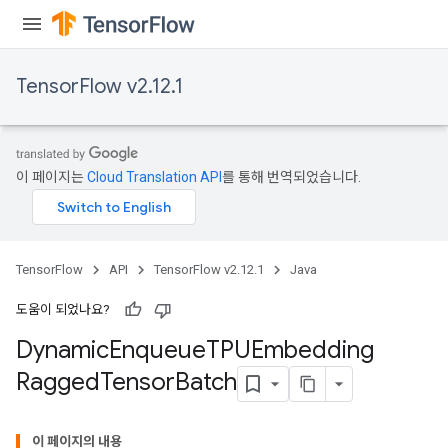
TensorFlow v2.12.1
이 페이지는
Cloud Translation API
를 통해 번역되었습니다.
TensorFlow
API
TensorFlow v2.12.1
Java
도움이 되었나요?
Dynamic
Enqueue
TPUEmbedding
Ragged
Tensor
Batch
ryTensorBatch
dTensorBatch
이 페이지의 내용