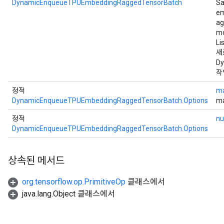
DynamicEnqueueTPUEmbeddingRaggedTensorBatch
Sa
em
ag
mo
Li
새
Dy
작
정적
ma
DynamicEnqueueTPUEmbeddingRaggedTensorBatch.Options
ma
정적
nu
DynamicEnqueueTPUEmbeddingRaggedTensorBatch.Options
상속된 메서드
org.tensorflow.op.PrimitiveOp
클래스에서
java.lang.Object 클래스에서