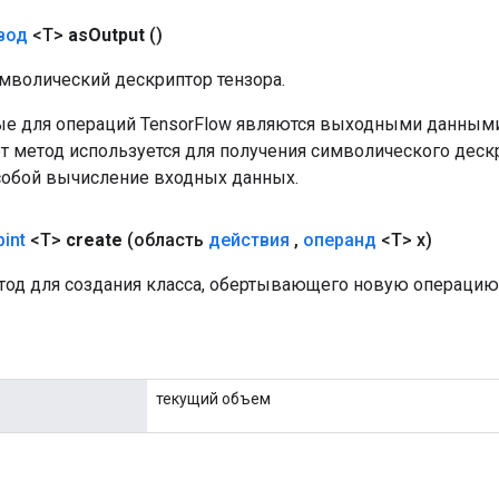
вод
<T>
as
Output
()
мволический дескриптор тензора.
е для операций TensorFlow являются выходными данными
от метод используется для получения символического деск
собой вычисление входных данных.
pint
<T>
create
(область
действия
,
операнд
<T> x)
од для создания класса, обертывающего новую операцию E
текущий объем