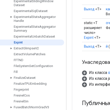
Experimental
Sliding
Window
Dataset
Выход
<Т>
ка
Experimental
Sql
Dataset
Во
Experimental
Stats
Aggregator
Handle
static <T
cr
Experimental
Stats
Aggregator
расширяет
Фа
Summary
число>
Experimental
Unbatch
Dataset
Expint
<T>
Expint
Выход
<Т>
й
(
Extract
Glimpse
V2
Extract
Volume
Patches
FFTND
Унаследова
File
System
Set
Configuration
Fill
Из класса
o
Finalize
Dataset
Из класса ja
Finalize
TPUEmbedding
Из интерф
Fingerprint
Fresnel
Cos
Публичны
Fresnel
Sin
Fused
Batch
Norm
Grad
V3