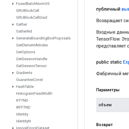
Fused
Batch
Norm
V3
публичный
вы
GRUBlock
Cell
GRUBlock
Cell
Grad
Возвращает си
Gather
Gather
Nd
Входные данны
Generate
Bounding
Box
Proposals
TensorFlow. Эт
Get
Element
At
Index
представляет 
Get
Options
Get
Session
Handle
public static
Ex
Get
Session
Tensor
Gradients
Фабричный мет
Guarantee
Const
Hash
Table
Параметры
Histogram
Fixed
Width
IFFTND
объем
IRFFTND
Identity
Identity
N
Возврат
Ignore
Errors
Dataset