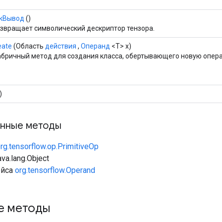
кВывод
()
звращает символический дескриптор тензора.
eate
(Область
действия
,
Операнд
<T> x)
бричный метод для создания класса, обертывающего новую опера
)
нные методы
rg.tensorflow.op.PrimitiveOp
va.lang.Object
ейса
org.tensorflow.Operand
е методы