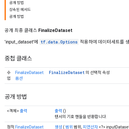
공개 방법
상속된 메서드
공개 방법
공개 최종 클래스
FinalizeDataset
'input_dataset'에
tf.data.Options
적용하여 데이터세트를 생
중첩 클래스
Finalize
Dataset
수
FinalizeDataset.
의 선택적 속성
업
옵션
공개 방법
<객체>
출력
출력
()
텐서의 기호 핸들을 반환합니다.
정적
FinalizeDataset
생성
(
범위
범위,
피연산자
<?> inputDatas