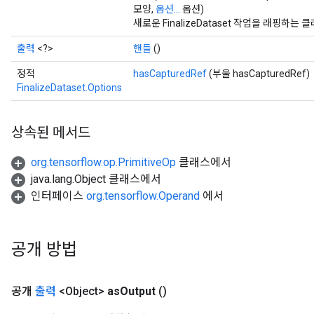
모양,
옵션...
옵션)
새로운 FinalizeDataset 작업을 래핑하
출력
<?>
핸들
()
정적
hasCapturedRef
(부울 hasCapturedRef)
FinalizeDataset.Options
상속된 메서드
org.tensorflow.op.PrimitiveOp
클래스에서
java.lang.Object 클래스에서
인터페이스
org.tensorflow.Operand
에서
공개 방법
공개
출력
<Object>
as
Output
()