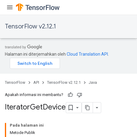
TensorFlow v2.12.1
Halaman ini diterjemahkan oleh
Cloud Translation API
.
TensorFlow
API
TensorFlow v2.12.1
Java
Apakah informasi ini membantu?
Iterator
Get
Device
Pada halaman ini
Metode Publik