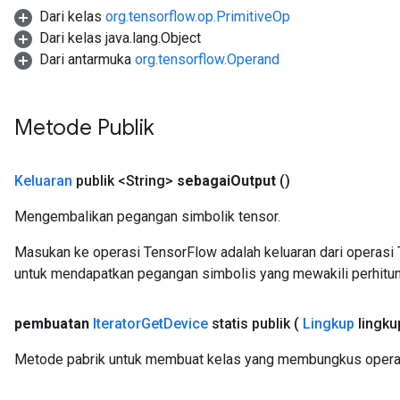
Dari kelas
org.tensorflow.op.PrimitiveOp
arameters
Dari kelas java.lang.Object
meters
Dari antarmuka
org.tensorflow.Operand
rs
tDescentParameters
Metode Publik
Keluaran
publik <String>
sebagai
Output
()
Mengembalikan pegangan simbolik tensor.
Masukan ke operasi TensorFlow adalah keluaran dari operasi 
untuk mendapatkan pegangan simbolis yang mewakili perhitun
pembuatan
Iterator
Get
Device
statis publik
(
Lingkup
lingku
Metode pabrik untuk membuat kelas yang membungkus operasi