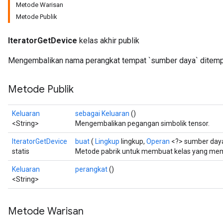
Metode Warisan
Metode Publik
IteratorGetDevice
kelas akhir publik
Mengembalikan nama perangkat tempat `sumber daya` ditemp
Metode Publik
Keluaran
sebagai Keluaran
()
<String>
Mengembalikan pegangan simbolik tensor.
rs
IteratorGetDevice
buat
(
Lingkup
lingkup,
Operan
<?> sumber day
mParameters
statis
Metode pabrik untuk membuat kelas yang memb
rs
Keluaran
perangkat
()
Parameters
<String>
rParameters
Metode Warisan
Parameters
ters