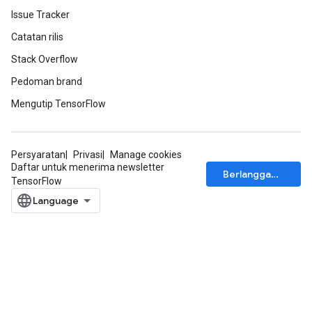
Issue Tracker
Catatan rilis
Stack Overflow
Pedoman brand
Mengutip TensorFlow
ize
Persyaratan
Privasi
Manage cookies
Daftar untuk menerima newsletter
Berlangganan
TensorFlow
Requantize
ize
AndReluAndRequantize
u
uAndRequantize