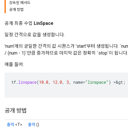
상속된 메서드
공개 방법
공개 최종 수업
LinSpace
rs
일정 간격으로 값을 생성합니다.
mParameters
rs
'num'개의 균일한 간격의 값 시퀀스가 ​​'start'부터 생성됩니다. `num >
Parameters
/ (num - 1)`만큼 증가하므로 마지막 값은 정확히 `stop`이 됩니다.
예를 들어:
rParameters
Parameters
ters
tf
.
linspace
(
10.0
,
12.0
,
3
,
name
=
"linspace"
)
=
&
gt
;
arameters
meters
rs
tDescentParameters
공개 방법
출력
<T>
출력
()