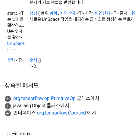
텐서의 기호 핸들을 반환합니다.
static <T
생성
( 범위
범위
,
피연산자
<T> 시작,
피연산자
<T> 중지,
피
는 숫자를
새로운 LinSpace 작업을 래핑하는 클래스를 생성하는 팩토
확장하고,
U는 숫자
를 확장>
LinSpace
<T>
출력
<T>
출력
()
1-D.
상속된 메서드
org.tensorflow.op.PrimitiveOp
클래스에서
java.lang.Object 클래스에서
인터페이스
org.tensorflow.Operand
에서