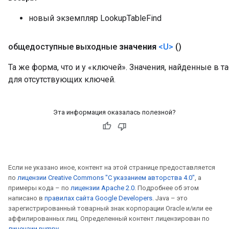
новый экземпляр LookupTableFind
общедоступные выходные
значения
<U>
()
Та же форма, что и у «ключей». Значения, найденные в т
для отсутствующих ключей.
Эта информация оказалась полезной?
Если не указано иное, контент на этой странице предоставляется
по
лицензии Creative Commons "С указанием авторства 4.0"
, а
примеры кода – по
лицензии Apache 2.0
. Подробнее об этом
написано в
правилах сайта Google Developers
. Java – это
зарегистрированный товарный знак корпорации Oracle и/или ее
аффилированных лиц. Определенный контент лицензирован по
лицензии numpy
.