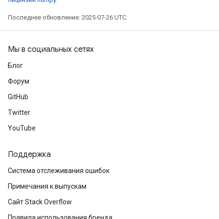
Последнее обновление: 2025-07-26 UTC.
Мы в социальных сетях
Блог
Форум
GitHub
ize
Twitter
YouTube
Поддержка
Requantize
ize
Система отслеживания ошибок
AndReluAndRequantize
Примечания к выпускам
u
Сайт Stack Overflow
uAndRequantize
Правила использования бренда