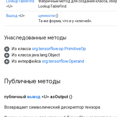
LookupTableFind
Фабричный метод для создания класса, об
<U>
LookupTableFind.
Выход
<U>
ценности
()
Та же форма, что и у «ключей».
Унаследованные методы
Из класса
org.tensorflow.op.PrimitiveOp
Из класса java.lang.Object
Из интерфейса
org.tensorflow.Operand
Публичные методы
публичный
вывод
<U>
as
Output
()
Возвращает символический дескриптор тензора.