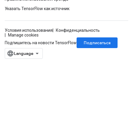
Указать TensorFlow как источник
AndRelu
AndReluAndRequantize
Условия использования
Конфиденциальность
ize
Manage cookies
Подписаться
Подпишитесь на новости TensorFlow
Requantize
ize