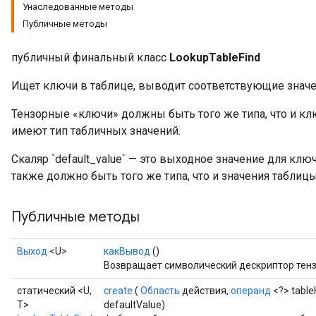
Унаследованные методы
Публичные методы
публичный финальный класс
LookupTableFind
Ищет ключи в таблице, выводит соответствующие значе
Тензорные «ключи» должны быть того же типа, что и к
имеют тип табличных значений.
Скаляр `default_value` — это выходное значение для клю
также должно быть того же типа, что и значения таблицы
Публичные методы
Выход
<U>
какВывод
()
Возвращает символический дескриптор тенз
статический <U,
create
(
Область
действия,
операнд
<?> table
T>
defaultValue)