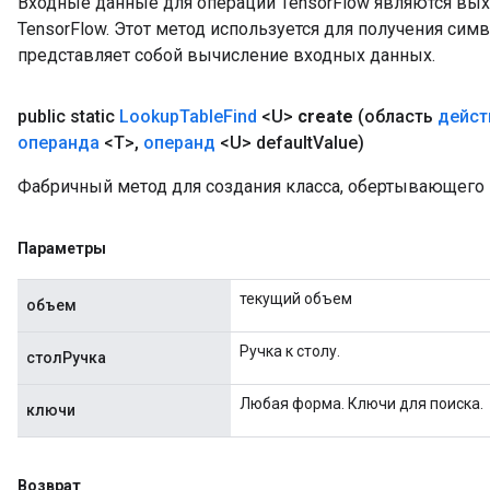
Входные данные для операций TensorFlow являются вы
TensorFlow. Этот метод используется для получения сим
представляет собой вычисление входных данных.
public static
Lookup
Table
Find
<U>
create
(область
дейст
операнда
<T>
,
операнд
<U> default
Value)
Фабричный метод для создания класса, обертывающего 
Параметры
текущий объем
объем
Ручка к столу.
столРучка
Любая форма. Ключи для поиска.
ключи
Возврат