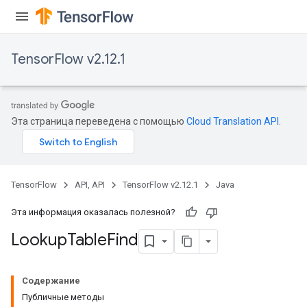
TensorFlow v2.12.1
rs
mParameters
Эта страница переведена с помощью
Cloud Translation API
.
rs
Parameters
rParameters
TensorFlow
API, API
TensorFlow v2.12.1
Java
Parameters
ters
Эта информация оказалась полезной?
arameters
Lookup
Table
Find
meters
rs
tDescentParameters
Содержание
Публичные методы