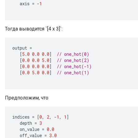
axis
=
-
1
Тогда выводится `[4 x 3]`:
Requantize
ize
output
=
AndReluAndRequantize
[
5.0
0.0
0.0
]
// one_hot(0)
u
[
0.0
0.0
5.0
]
// one_hot(2)
uAndRequantize
[
0.0
0.0
0.0
]
// one_hot(-1)
[
0.0
5.0
0.0
]
// one_hot(1)
AndRelu
AndReluAndRequantize
Предположим, что
ize
indices
=
[
0
,
2
,
-
1
,
1
]
depth
=
3
Requantize
on_value
=
0.0
ize
off_value
=
3.0