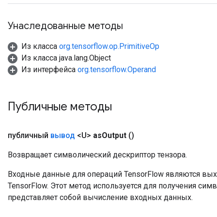
Унаследованные методы
Из класса
org.tensorflow.op.PrimitiveOp
Из класса java.lang.Object
Из интерфейса
org.tensorflow.Operand
Публичные методы
публичный
вывод
<U>
as
Output
()
Возвращает символический дескриптор тензора.
m
Входные данные для операций TensorFlow являются вы
TensorFlow. Этот метод используется для получения сим
представляет собой вычисление входных данных.
rs