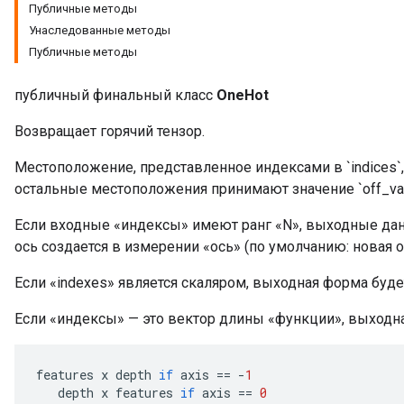
Публичные методы
Унаследованные методы
Публичные методы
публичный финальный класс
OneHot
Возвращает горячий тензор.
Местоположение, представленное индексами в `indices`, 
остальные местоположения принимают значение `off_val
Если входные «индексы» имеют ранг «N», выходные дан
ось создается в измерении «ось» (по умолчанию: новая о
Если «indexes» является скаляром, выходная форма буд
Если «индексы» — это вектор длины «функции», выходн
features
x
depth
if
axis
==
-
1
depth
x
features
if
axis
==
0