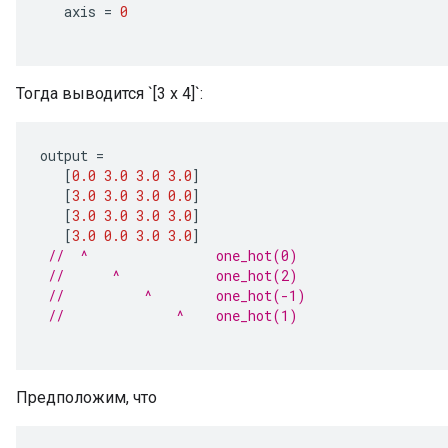
axis
=
0
Тогда выводится `[3 x 4]`:
output
=
[
0.0
3.0
3.0
3.0
]
[
3.0
3.0
3.0
0.0
]
[
3.0
3.0
3.0
3.0
]
[
3.0
0.0
3.0
3.0
]
//  ^                one_hot(0)
//      ^            one_hot(2)
//          ^        one_hot(-1)
//              ^    one_hot(1)
Предположим, что