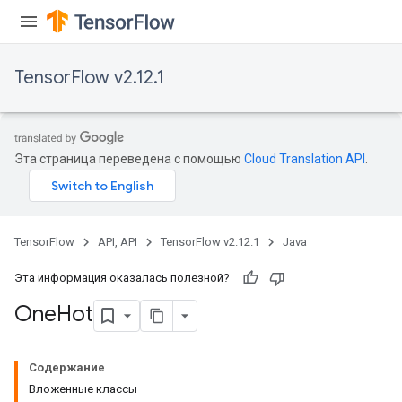
TensorFlow v2.12.1
Эта страница переведена с помощью
Cloud Translation API
.
TensorFlow
API, API
TensorFlow v2.12.1
Java
Эта информация оказалась полезной?
One
Hot
Содержание
Вложенные классы