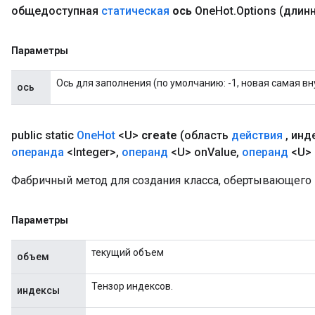
общедоступная
статическая
ось
One
Hot
.
Options
(длинн
eters
ntumParameters
ters
Параметры
ropParameters
s
Ось для заполнения (по умолчанию: -1, новая самая вн
ось
atorParameters
ghtParameters
meters
public static
One
Hot
<U>
create
(область
действия
,
инд
adParameters
операнда
<Integer>
,
операнд
<U> on
Value
,
операнд
<U> 
rameters
Фабричный метод для создания класса, обертывающего
eters
ientDescentParameters
Параметры
текущий объем
объем
Тензор индексов.
индексы