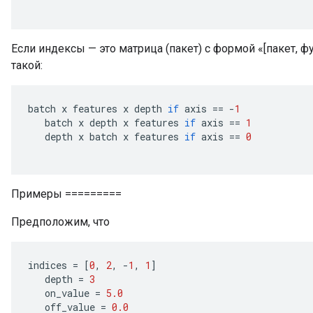
Если индексы — это матрица (пакет) с формой «[пакет, 
такой:
batch
x
features
x
depth
if
axis
==
-
1
batch
x
depth
x
features
if
axis
==
1
depth
x
batch
x
features
if
axis
==
0
Примеры =========
Предположим, что
indices
=
[
0
,
2
,
-
1
,
1
]
depth
=
3
on_value
=
5.0
off_value
=
0.0
ize