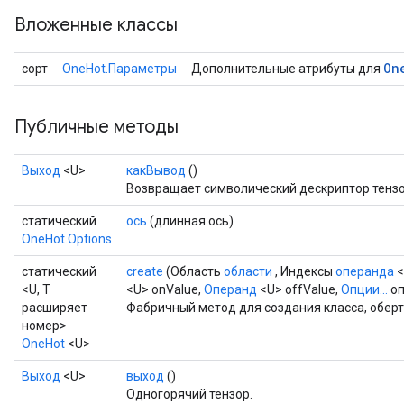
Вложенные классы
On
сорт
OneHot.Параметры
Дополнительные атрибуты для
Публичные методы
Выход
<U>
какВывод
()
Возвращает символический дескриптор тензо
статический
ось
(длинная ось)
OneHot.Options
статический
create
(Область
области
, Индексы
операнда
<
<U, T
<U> onValue,
Операнд
<U> offValue,
Опции...
оп
расширяет
Фабричный метод для создания класса, обе
номер>
OneHot
<U>
Выход
<U>
выход
()
Одногорячий тензор.