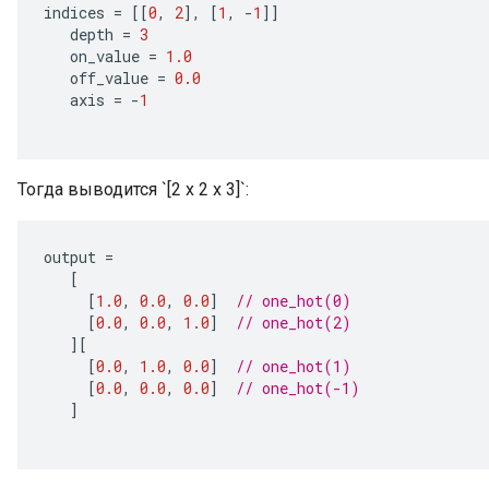
indices
=
[[
0
,
2
]
,
[
1
,
-
1
]]
depth
=
3
on_value
=
1.0
off_value
=
0.0
axis
=
-
1
Тогда выводится `[2 x 2 x 3]`:
output
=
[
[
1.0
,
0.0
,
0.0
]
// one_hot(0)
[
0.0
,
0.0
,
1.0
]
// one_hot(2)
][
[
0.0
,
1.0
,
0.0
]
// one_hot(1)
[
0.0
,
0.0
,
0.0
]
// one_hot(-1)
]