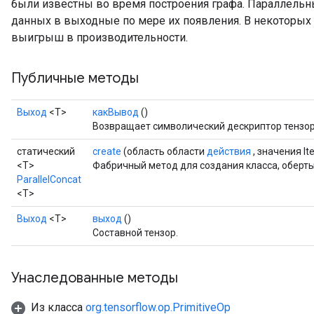
были известны во время построения графа. Параллельн
данных в выходные по мере их появления. В некоторых 
выигрыш в производительности.
Requantize
ize
Публичные методы
AndReluAndRequantize
u
Выход
<Т>
какВывод
()
uAndRequantize
Возвращает символический дескриптор тензор
статический
create
(область области
действия
, значения It
<T>
Фабричный метод для создания класса, оберты
AndRelu
ParallelConcat
AndReluAndRequantize
<T>
Выход
<Т>
выход
()
ize
Составной тензор.
Requantize
ize
Унаследованные методы
Из класса
org.tensorflow.op.PrimitiveOp