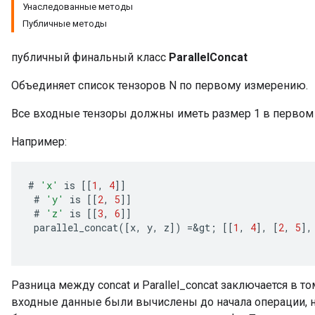
Унаследованные методы
Публичные методы
публичный финальный класс
ParallelConcat
Объединяет список тензоров N по первому измерению.
Все входные тензоры должны иметь размер 1 в первом
Например:
#
'x'
is
[[
1
,
4
]]
#
'y'
is
[[
2
,
5
]]
#
'z'
is
[[
3
,
6
]]
parallel_concat
(
[
x
,
y
,
z
]
)
=
&
gt
;
[[
1
,
4
]
,
[
2
,
5
]
,
Разница между concat и Parallel_concat заключается в том
ize
входные данные были вычислены до начала операции, н