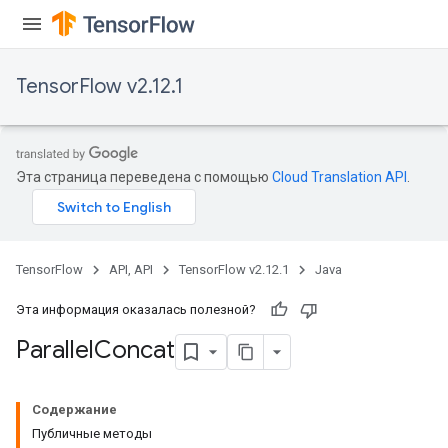
TensorFlow v2.12.1
Эта страница переведена с помощью
Cloud Translation API
.
TensorFlow
API, API
TensorFlow v2.12.1
Java
Эта информация оказалась полезной?
Parallel
Concat
Содержание
Публичные методы