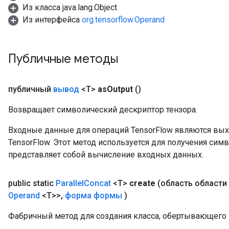
Из класса java.lang.Object
Из интерфейса
org.tensorflow.Operand
Публичные методы
публичный
вывод
<T>
as
Output
()
Возвращает символический дескриптор тензора.
Входные данные для операций TensorFlow являются вы
TensorFlow. Этот метод используется для получения сим
представляет собой вычисление входных данных.
public static
Parallel
Concat
<T>
create
(область области
Operand
<T>>
,
форма формы
)
Фабричный метод для создания класса, обертывающего н