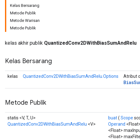
Kelas Bersarang
Metode Publik
uAndRequantize
Metode Warisan
Metode Publik
AndRelu
kelas akhir publik
QuantizedConv2DWithBiasSumAndRelu
AndReluAndRequantize
Kelas Bersarang
ize
Requantize
kelas
QuantizedConv2DWithBiasSumAndRelu.Options
Atribut 
Bias
Su
ize
Metode Publik
statis <V, T, U>
buat
(
Scope
sc
QuantizedConv2DWithBiasSumAndRelu
<V>
Operand
<Float>
<Float> maxInp
<Float> maxFilte