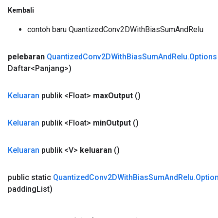
Kembali
contoh baru QuantizedConv2DWithBiasSumAndRelu
pelebaran
Quantized
Conv2DWith
Bias
Sum
And
Relu
.
Options
Daftar<Panjang>)
Keluaran
publik <Float>
max
Output
()
Keluaran
publik <Float>
min
Output
()
Keluaran
publik <V>
keluaran
()
public static
Quantized
Conv2DWith
Bias
Sum
And
Relu
.
Optio
padding
List)