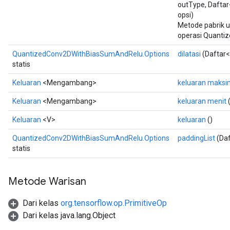
outType, Daftar
opsi)
Metode pabrik 
operasi Quanti
QuantizedConv2DWithBiasSumAndRelu.Options
dilatasi
(Daftar<
statis
Keluaran
<Mengambang>
keluaran maksi
Keluaran
<Mengambang>
keluaran menit
(
Keluaran
<V>
keluaran
()
QuantizedConv2DWithBiasSumAndRelu.Options
paddingList
(Daf
statis
Metode Warisan
Dari kelas
org.tensorflow.op.PrimitiveOp
Dari kelas java.lang.Object