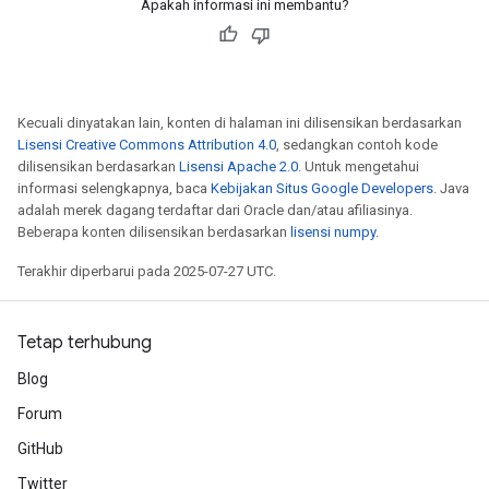
Apakah informasi ini membantu?
Kecuali dinyatakan lain, konten di halaman ini dilisensikan berdasarkan
Lisensi Creative Commons Attribution 4.0
, sedangkan contoh kode
dilisensikan berdasarkan
Lisensi Apache 2.0
. Untuk mengetahui
informasi selengkapnya, baca
Kebijakan Situs Google Developers
. Java
m
adalah merek dagang terdaftar dari Oracle dan/atau afiliasinya.
Beberapa konten dilisensikan berdasarkan
lisensi numpy
.
Terakhir diperbarui pada 2025-07-27 UTC.
rs
eters
Tetap terhubung
ntumParameters
Blog
ters
ropParameters
Forum
s
GitHub
atorParameters
Twitter
ghtParameters