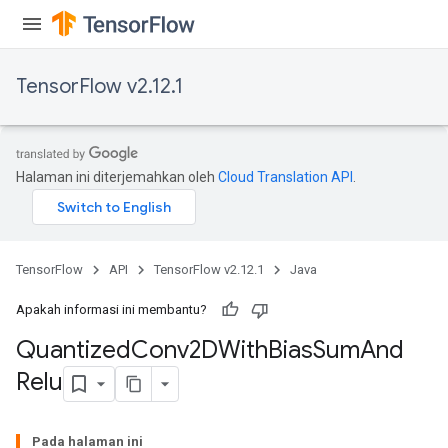
TensorFlow v2.12.1
Halaman ini diterjemahkan oleh
Cloud Translation API
.
ize
TensorFlow
API
TensorFlow v2.12.1
Java
Apakah informasi ini membantu?
Quantized
Conv2DWith
Bias
Sum
And
Requantize
Relu
ize
AndReluAndRequantize
u
Pada halaman ini