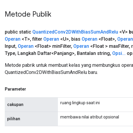
Metode Publik
public static
Quantized
Conv2DWith
Bias
Sum
And
Relu
<V>
b
Operan
<T>
,
filter
Operan
<U>
,
bias
Operan
<Float>
,
Operan
Input
,
Operan
<Float> min
Filter
,
Operan
<Float > max
Filter
,
r
Type
,
Langkah Daftar<Panjang>
,
Bantalan string
,
Opsi
.
.
.
op
Metode pabrik untuk membuat kelas yang membungkus opera
QuantizedConv2DWithBiasSumAndRelu baru.
Parameter
ruang lingkup saat ini
cakupan
membawa nilai atribut opsional
pilihan