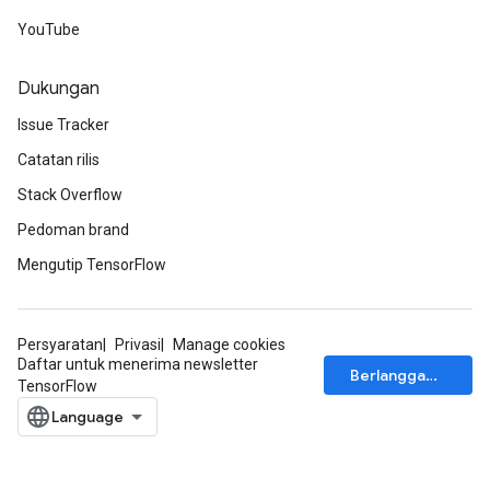
meters
YouTube
adParameters
rameters
Dukungan
eters
Issue Tracker
ientDescentParameters
Catatan rilis
Stack Overflow
Pedoman brand
Mengutip TensorFlow
Persyaratan
Privasi
Manage cookies
Daftar untuk menerima newsletter
Berlangganan
TensorFlow