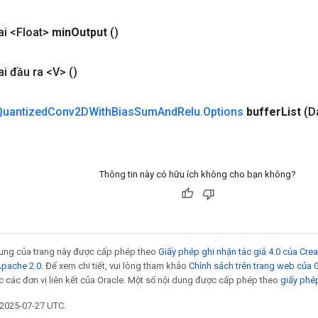
i <Float>
min
Output
()
i đầu ra <V>
()
Quantized
Conv2DWith
Bias
Sum
And
Relu
.
Options
buffer
List
(D
Thông tin này có hữu ích không cho bạn không?
 dung của trang này được cấp phép theo
Giấy phép ghi nhận tác giả 4.0 của Cr
Apache 2.0
. Để xem chi tiết, vui lòng tham khảo
Chính sách trên trang web của
 các đơn vị liên kết của Oracle. Một số nội dung được cấp phép theo
giấy phé
 2025-07-27 UTC.