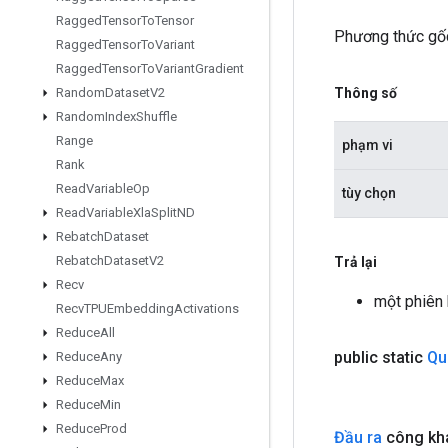
Ragged
Tensor
To
Tensor
Phương thức gố
Ragged
Tensor
To
Variant
Ragged
Tensor
To
Variant
Gradient
Thông số
Random
Dataset
V2
Random
Index
Shuffle
Range
phạm vi
Rank
Read
Variable
Op
tùy chọn
Read
Variable
Xla
Split
ND
Rebatch
Dataset
Rebatch
Dataset
V2
Trả lại
Recv
một phiên
Recv
TPUEmbedding
Activations
Reduce
All
public static
Qu
Reduce
Any
Reduce
Max
Reduce
Min
Reduce
Prod
Đầu ra
công kha