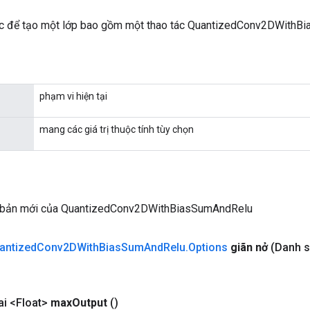
c để tạo một lớp bao gồm một thao tác QuantizedConv2DWithB
phạm vi hiện tại
mang các giá trị thuộc tính tùy chọn
 bản mới của QuantizedConv2DWithBiasSumAndRelu
antized
Conv2DWith
Bias
Sum
And
Relu
.
Options
giãn nở
(Danh s
i <Float>
max
Output
()