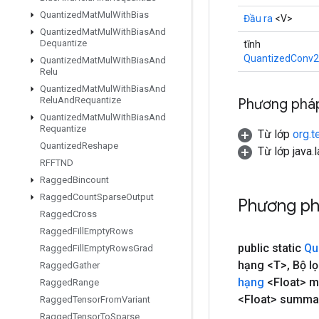
Quantized
Mat
Mul
With
Bias
Đầu ra
<V>
Quantized
Mat
Mul
With
Bias
And
Dequantize
tĩnh
QuantizedConv2
Quantized
Mat
Mul
With
Bias
And
Relu
Quantized
Mat
Mul
With
Bias
And
Relu
And
Requantize
Phương pháp
Quantized
Mat
Mul
With
Bias
And
Requantize
Từ lớp
org.t
Quantized
Reshape
Từ lớp java.
RFFTND
Ragged
Bincount
Ragged
Count
Sparse
Output
Phương ph
Ragged
Cross
Ragged
Fill
Empty
Rows
public static
Qu
Ragged
Fill
Empty
Rows
Grad
hạng <T>
,
Bộ lọ
Ragged
Gather
hạng
<Float> m
Ragged
Range
<Float> summ
Ragged
Tensor
From
Variant
Ragged
Tensor
To
Sparse