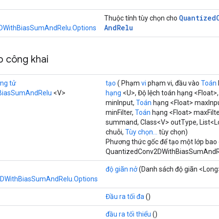
Quantized
Thuộc tính tùy chọn cho
And
Relu
DWithBiasSumAndRelu.Options
 công khai
ng tử
tạo
( Phạm
vi
phạm vi, đầu vào
Toán
BiasSumAndRelu
<V>
hạng
<U>, Độ lệch toán hạng <Float>
minInput,
Toán
hạng <Float> maxInp
minFilter,
Toán
hạng <Float> maxFilte
summand, Class<V> outType, List<L
chuỗi,
Tùy chọn...
tùy chọn)
Phương thức gốc để tạo một lớp bao
QuantizedConv2DWithBiasSumAndRe
độ giãn nở
(Danh sách độ giãn <Long
DWithBiasSumAndRelu.Options
Đầu ra tối đa
()
đầu ra tối thiểu
()