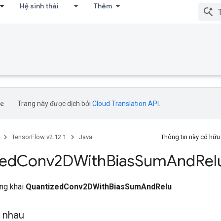
Hệ sinh thái
Thêm
Trang này được dịch bởi
Cloud Translation API
.
TensorFlow v2.12.1
Java
Thông tin này có hữ
zed
Conv2DWith
Bias
Sum
And
Rel
ông khai
QuantizedConv2DWithBiasSumAndRelu
g nhau