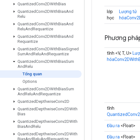
Quantized
Conv2DWith
Bias
lớp
Lượng tử
Quantized
Conv2DWith
Bias
And
Relu
học
hóaConv2
Quantized
Conv2DWith
Bias
And
Relu
And
Requantize
Phương pháp
Quantized
Conv2DWith
Bias
And
Requantize
Quantized
Conv2DWith
Bias
Signed
tĩnh <V, T, U>
Lượ
Sum
And
Relu
And
Requantize
hóaConv2DWith
Quantized
Conv2DWith
Bias
Sum
And
Relu
Tổng quan
Options
Quantized
Conv2DWith
Bias
Sum
And
Relu
And
Requantize
Quantized
Depthwise
Conv2D
tĩnh
Quantized
Depthwise
Conv2DWith
Bias
QuantizedConv2
Quantized
Depthwise
Conv2DWith
Đầu ra
<Float>
Bias
And
Relu
Quantized
Depthwise
Conv2DWith
Đầu ra
<Float>
Bias
And
Relu
And
Requantize