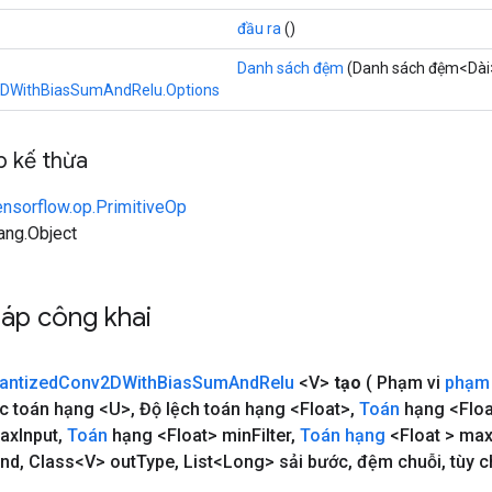
đầu ra
()
Danh sách đệm
(Danh sách đệm<Dài
DWithBiasSumAndRelu.Options
 kế thừa
ensorflow.op.PrimitiveOp
lang.Object
áp công khai
antized
Conv2DWith
Bias
Sum
And
Relu
<V>
tạo
( Phạm vi
phạm 
c toán hạng <U>
,
Độ lệch toán hạng <Float>
,
Toán
hạng <Floa
ax
Input
,
Toán
hạng <Float> min
Filter
,
Toán
hạng
<Float > ma
and
,
Class<V> out
Type
,
List<Long> sải bước
,
đệm chuỗi
,
tùy 