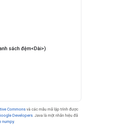
anh sách đệm<Dài>)
eative Commons
và các mẫu mã lập trình được
 Google Developers
. Java là một nhãn hiệu đã
p numpy
.