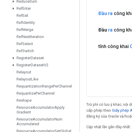
Reduce
Sum
Ref
Enter
Đầu ra
công kha
Ref
Exit
Ref
Identity
Đầu
ra
công kha
Ref
Merge
Ref
Next
Iteration
Ref
Select
tĩnh công khai
Ref
Switch
Register
Dataset
Register
Dataset
V2
Relayout
Relayout
Like
Requantization
Range
Per
Channel
Requantize
Per
Channel
Reshape
Trừ phi có lưu ý khác, nội
Resource
Accumulator
Apply
cấp phép theo
Giấy phép 
Gradient
đăng ký của Oracle và/hoặc
Resource
Accumulator
Num
Accumulated
Cập nhật lần gần đây nhất:
Resource
Accumulator
Set
Global