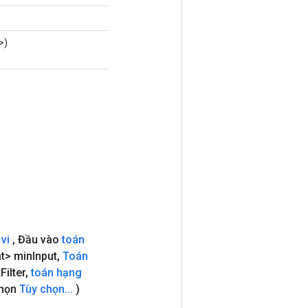
>)
vi
,
Đầu vào
toán
t> min
Input
,
Toán
x
Filter
,
toán hạng
chọn
Tùy chọn
.
.
.
)