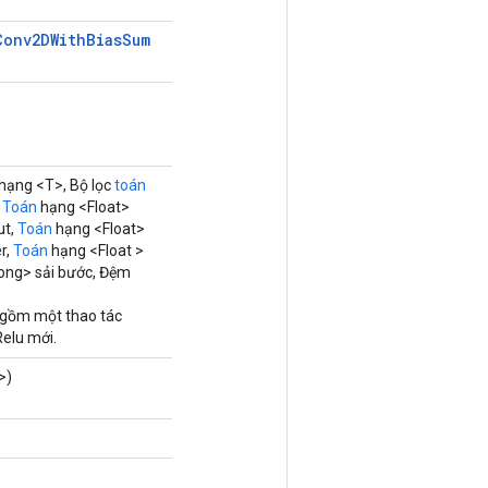
Conv2DWith
Bias
Sum
hạng <T>, Bộ lọc
toán
,
Toán
hạng <Float>
ut,
Toán
hạng <Float>
r,
Toán
hạng <Float >
ong> sải bước, Đệm
 gồm một thao tác
lu mới.
>)