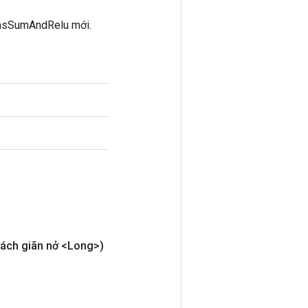
iasSumAndRelu mới.
ách giãn nở <Long>)