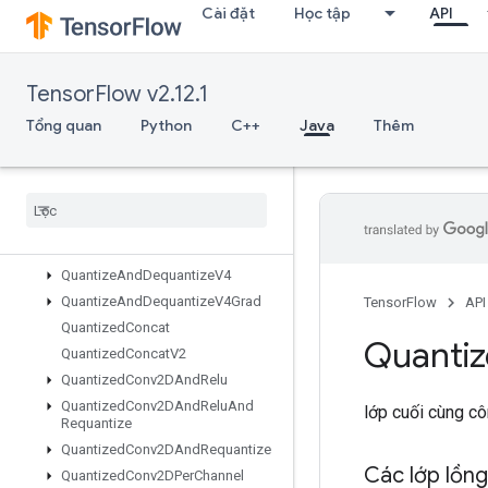
Cài đặt
Học tập
API
ParseExampleDatasetV2
ParseExampleV2
ParseSequenceExampleV2
TensorFlow v2.12.1
Placeholder
PlaceholderWithDefault
Tổng quan
Python
C++
Java
Thêm
Prelinearize
Prelinearize
Tuple
Print
Private
Thread
Pool
Dataset
Prod
Quantize
And
Dequantize
V4
Quantize
And
Dequantize
V4Grad
TensorFlow
API
Quantized
Concat
Quanti
Quantized
Concat
V2
Quantized
Conv2DAnd
Relu
Quantized
Conv2DAnd
Relu
And
lớp cuối cùng c
Requantize
Quantized
Conv2DAnd
Requantize
Các lớp lồn
Quantized
Conv2DPer
Channel