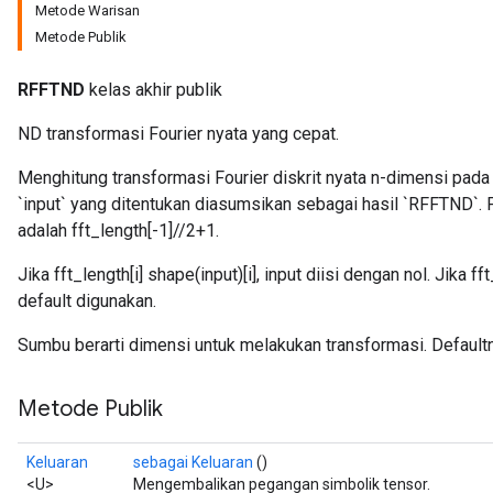
Metode Warisan
Metode Publik
RFFTND
kelas akhir publik
ND transformasi Fourier nyata yang cepat.
Menghitung transformasi Fourier diskrit nyata n-dimensi pada 
`input` yang ditentukan diasumsikan sebagai hasil `RFFTND`. 
adalah fft_length[-1]//2+1.
Jika fft_length[i]
shape(input)[i], input diisi dengan nol. Jika ff
default digunakan.
Sumbu berarti dimensi untuk melakukan transformasi. Default
Metode Publik
Keluaran
sebagai Keluaran
()
<U>
Mengembalikan pegangan simbolik tensor.