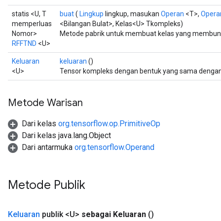
statis <U, T
buat
(
Lingkup
lingkup, masukan
Operan
<T>,
Opera
memperluas
<Bilangan Bulat>, Kelas<U> Tkompleks)
Nomor>
Metode pabrik untuk membuat kelas yang membung
RFFTND
<U>
Keluaran
keluaran
()
<U>
Tensor kompleks dengan bentuk yang sama dengan 
Metode Warisan
Dari kelas
org.tensorflow.op.PrimitiveOp
Dari kelas java.lang.Object
Dari antarmuka
org.tensorflow.Operand
Metode Publik
Keluaran
publik <U>
sebagai Keluaran
()