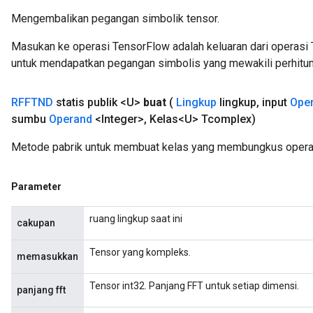
Mengembalikan pegangan simbolik tensor.
Masukan ke operasi TensorFlow adalah keluaran dari operasi 
untuk mendapatkan pegangan simbolis yang mewakili perhitun
RFFTND
statis publik <U>
buat
(
Lingkup
lingkup
,
input
Ope
sumbu
Operand
<Integer>
,
Kelas<U> Tcomplex)
Metode pabrik untuk membuat kelas yang membungkus opera
Parameter
ruang lingkup saat ini
cakupan
Tensor yang kompleks.
memasukkan
Tensor int32. Panjang FFT untuk setiap dimensi.
panjang fft