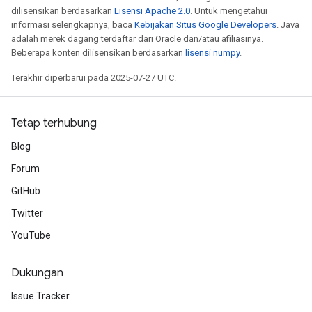
ntumParameters
dilisensikan berdasarkan
Lisensi Apache 2.0
. Untuk mengetahui
informasi selengkapnya, baca
Kebijakan Situs Google Developers
. Java
ters
adalah merek dagang terdaftar dari Oracle dan/atau afiliasinya.
ropParameters
Beberapa konten dilisensikan berdasarkan
lisensi numpy
.
s
atorParameters
Terakhir diperbarui pada 2025-07-27 UTC.
ghtParameters
meters
Tetap terhubung
adParameters
rameters
Blog
eters
Forum
ientDescentParameters
GitHub
Twitter
YouTube
Dukungan
Issue Tracker