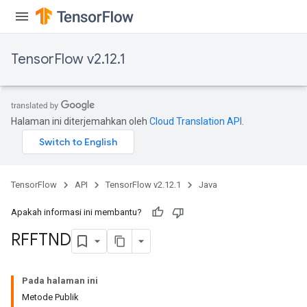
TensorFlow v2.12.1
Requantize
ize
AndReluAndRequantize
u
Halaman ini diterjemahkan oleh
Cloud Translation API
.
uAndRequantize
AndRelu
TensorFlow
API
TensorFlow v2.12.1
Java
AndReluAndRequantize
Apakah informasi ini membantu?
ize
RFFTND
Requantize
ize
Pada halaman ini
Metode Publik