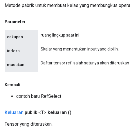
Metode pabrik untuk membuat kelas yang membungkus operas
rs
eters
Parameter
ntumParameters
ters
ruang lingkup saat ini
cakupan
ropParameters
s
Skalar yang menentukan input yang dipilih.
indeks
atorParameters
ghtParameters
Daftar tensor ref, salah satunya akan diteruskan 
masukan
meters
adParameters
rameters
Kembali
eters
contoh baru RefSelect
ientDescentParameters
Keluaran
publik <T>
keluaran
()
Tensor yang diteruskan.