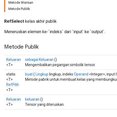
Metode Warisan
Metode Publik
RefSelect
kelas akhir publik
Meneruskan elemen ke-`indeks` dari `input` ke `output`.
Metode Publik
Keluaran
sebagai Keluaran
()
<T>
Mengembalikan pegangan simbolik tensor.
statis
buat
(
Lingkup
lingkup, indeks
Operand
<Integer>, input 
<T>
Metode pabrik untuk membuat kelas yang membungkus 
RefPilih
<T>
Keluaran
keluaran
()
<T>
Tensor yang diteruskan.