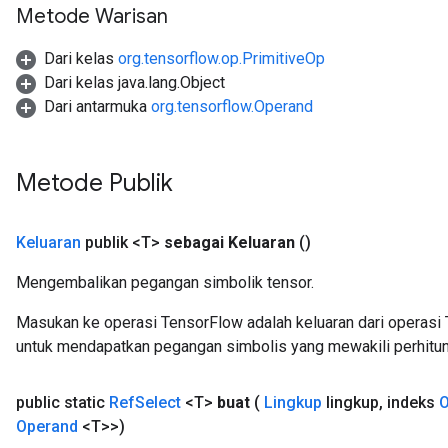
Metode Warisan
Dari kelas
org.tensorflow.op.PrimitiveOp
Dari kelas java.lang.Object
Dari antarmuka
org.tensorflow.Operand
Metode Publik
Keluaran
publik <T>
sebagai Keluaran
()
Mengembalikan pegangan simbolik tensor.
Masukan ke operasi TensorFlow adalah keluaran dari operasi 
untuk mendapatkan pegangan simbolis yang mewakili perhitun
public static
Ref
Select
<T>
buat
(
Lingkup
lingkup
,
indeks
O
m
Operand
<T>>)