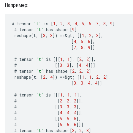
Например:
#
tensor
't'
is
[
1
,
2
,
3
,
4
,
5
,
6
,
7
,
8
,
9
]
#
tensor
't'
has
shape
[
9
]
reshape
(
t
,
[
3
,
3
]
)
==
&
gt
;
[[
1
,
2
,
3
]
,
[
4
,
5
,
6
]
,
[
7
,
8
,
9
]]
#
tensor
't'
is
[[[
1
,
1
]
,
[
2
,
2
]]
,
m
#
[[
3
,
3
]
,
[
4
,
4
]]]
#
tensor
't'
has
shape
[
2
,
2
,
2
]
reshape
(
t
,
[
2
,
4
]
)
==
&
gt
;
[[
1
,
1
,
2
,
2
]
,
[
3
,
3
,
4
,
4
]]
rs
#
tensor
't'
is
[[[
1
,
1
,
1
]
,
eters
#
[
2
,
2
,
2
]]
,
ntumParameters
#
[[
3
,
3
,
3
]
,
ters
#
[
4
,
4
,
4
]]
,
#
[[
5
,
5
,
5
]
,
ropParameters
#
[
6
,
6
,
6
]]]
s
#
tensor
't'
has
shape
[
3
,
2
,
3
]
atorParameters