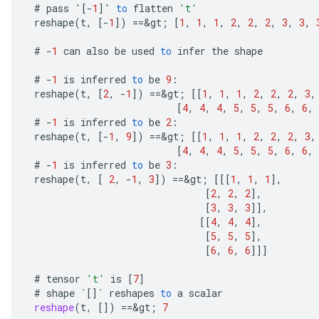
#
pass
'
[-
1
]
'
to
flatten
't'
ghtParameters
reshape
(
t
,
[-
1
]
)
==
&
gt
;
[
1
,
1
,
1
,
2
,
2
,
2
,
3
,
3
,
meters
#
-
1
can
also
be
used
to
infer
the
shape
adParameters
rameters
#
-
1
is
inferred
to
be
9
:
eters
reshape
(
t
,
[
2
,
-
1
]
)
==
&
gt
;
[[
1
,
1
,
1
,
2
,
2
,
2
,
3
,
ientDescentParameters
[
4
,
4
,
4
,
5
,
5
,
5
,
6
,
6
,
#
-
1
is
inferred
to
be
2
:
reshape
(
t
,
[-
1
,
9
]
)
==
&
gt
;
[[
1
,
1
,
1
,
2
,
2
,
2
,
3
,
[
4
,
4
,
4
,
5
,
5
,
5
,
6
,
6
,
#
-
1
is
inferred
to
be
3
:
reshape
(
t
,
[
2
,
-
1
,
3
]
)
==
&
gt
;
[[[
1
,
1
,
1
]
,
[
2
,
2
,
2
]
,
[
3
,
3
,
3
]]
,
[[
4
,
4
,
4
]
,
[
5
,
5
,
5
]
,
[
6
,
6
,
6
]]]
#
tensor
't'
is
[
7
]
#
shape
`
[]
`
reshapes
to
a
scalar
reshape
(
t
,
[]
)
==
&
gt
;
7