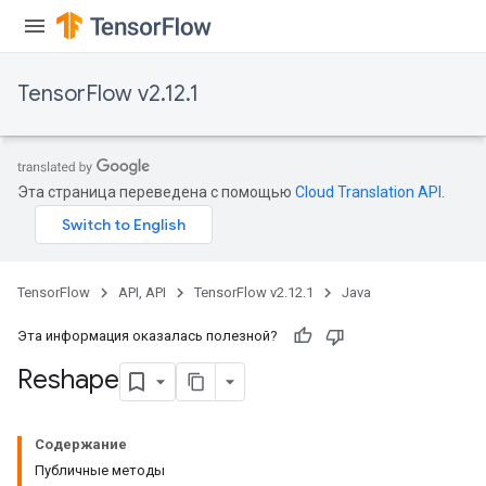
TensorFlow v2.12.1
Эта страница переведена с помощью
Cloud Translation API
.
TensorFlow
API, API
TensorFlow v2.12.1
Java
Эта информация оказалась полезной?
Reshape
Содержание
Публичные методы