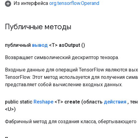
Из интерфейса
org.tensorflow.Operand
Публичные методы
публичный
вывод
<T>
as
Output
()
Возвращает символический дескриптор тензора.
Входные данные для операций TensorFlow являются вы
TensorFlow. Этот метод используется для получения сим
представляет собой вычисление входных данных.
public static
Reshape
<T>
create
(область
действия
,
те
<U>)
Фабричный метод для создания класса, обертывающего