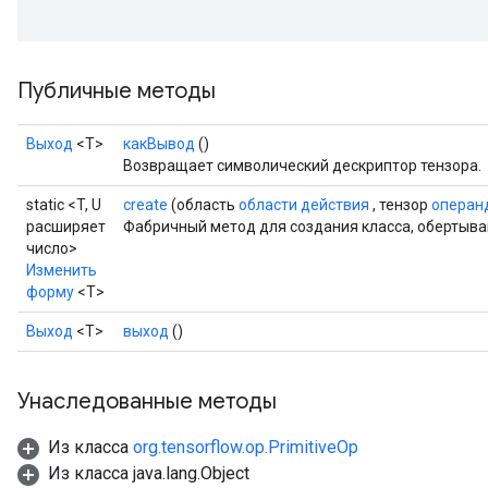
Публичные методы
Выход
<Т>
какВывод
()
Возвращает символический дескриптор тензора.
static <T, U
create
(область
области действия
, тензор
операн
расширяет
Фабричный метод для создания класса, обертыв
число>
Изменить
форму
<T>
Выход
<Т>
выход
()
Унаследованные методы
Из класса
org.tensorflow.op.PrimitiveOp
Из класса java.lang.Object