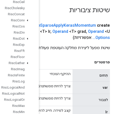
Risc
Ceil
Risc
Cholesky
Risc
Concat
Risc
Conv
scope
scope
,
Operand
<?> var
,
(
public static
Resource
Risc
Cos
Operand
<T>
,
מומנטום
,
Operand
<?> accum
,
Operand
Risc
Div
Risc
Dot
Risc
Exp
שיט
Risc
Fft
Risc
Floor
Risc
Gather
Risc
Imag
Risc
Is
Finite
Risc
Log
צר
Risc
Logical
And
Risc
Logical
Not
צר
Risc
Logical
Or
Risc
Max
קצב למיד
Risc
Min