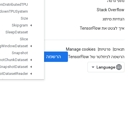
Shutdown
Distributed
TPU
Shutdown
TPUSystem
Size
Skipgram
Sleep
Dataset
Slice
Sliding
Window
Dataset
Snapshot
Snapshot
Chunk
Dataset
Snapshot
Dataset
Snapshot
Dataset
Reader
Snapshot
Nested
Dataset
Reader
SobolSample
SpaceToBatchNd
SparseApplyAdagradV2
SparseBincount
SparseCountSparseOutput
SparseCrossHashed
SparseCrossV2