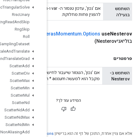
Risc
Triangular
Solve
אם 'נכון', עדכון טנסור ה- var ו-acum יהיה מוגן על ידי מנעול; אחרת ההתנהגות אינה מוגדרת, אך עלולה
Risc
Unary
Rng
Read
And
Skip
Rng
Skip
(שימוש
public static
Resource
Sparse
Apply
Ke
Roll
Sampling
Dataset
Scale
And
Translate
Scale
And
Translate
Grad
Scatter
Add
אם 'נכון', הטנזור שיעבור לחישוב גראד יהיה var + מומנטום * accum, כך שבסופו של דבר, ה-var שאתה
Scatter
Div
Scatter
Max
Scatter
Min
Scatter
Mul
Scatter
Nd
Scatter
Nd
Add
Scatter
Nd
Max
Scatter
Nd
Min
Scatter
Nd
Non
Aliasing
Add
Creative Comm