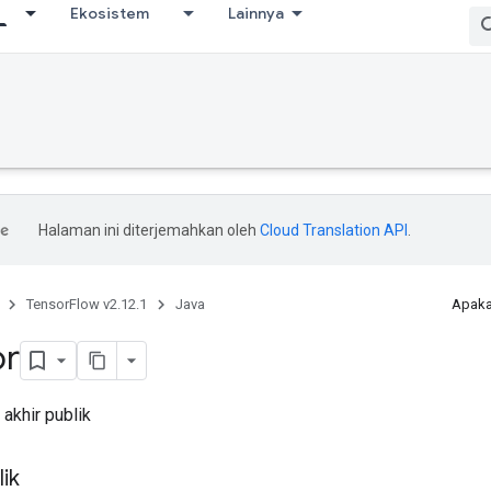
Ekosistem
Lainnya
Halaman ini diterjemahkan oleh
Cloud Translation API
.
TensorFlow v2.12.1
Java
Apaka
or
akhir publik
ik