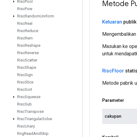
Metode Pu
Risc
Pool
Risc
Pow
Risc
Random
Uniform
Keluaran
publik
Risc
Real
Risc
Reduce
Mengembalikan 
Risc
Rem
Risc
Reshape
Masukan ke oper
Risc
Reverse
untuk mendapatk
Risc
Scatter
Risc
Shape
Risc
Floor
stati
Risc
Sign
Risc
Slice
Metode pabrik u
Risc
Sort
Risc
Squeeze
Parameter
Risc
Sub
Risc
Transpose
cakupan
Risc
Triangular
Solve
Risc
Unary
Rng
Read
And
Skip