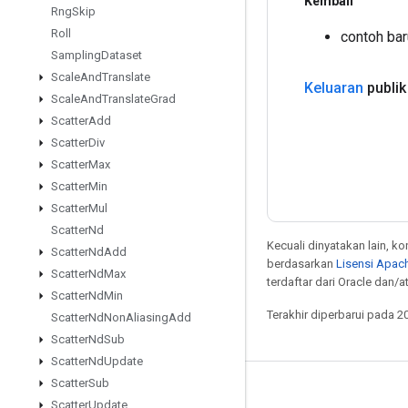
Kembali
Rng
Skip
Roll
contoh bar
Sampling
Dataset
Scale
And
Translate
Keluaran
publik
Scale
And
Translate
Grad
Scatter
Add
Scatter
Div
Scatter
Max
Scatter
Min
Scatter
Mul
Scatter
Nd
Kecuali dinyatakan lain, k
Scatter
Nd
Add
berdasarkan
Lisensi Apach
Scatter
Nd
Max
terdaftar dari Oracle dan/
Scatter
Nd
Min
Terakhir diperbarui pada 2
Scatter
Nd
Non
Aliasing
Add
Scatter
Nd
Sub
Scatter
Nd
Update
Scatter
Sub
Tetap terhubung
Scatter
Update