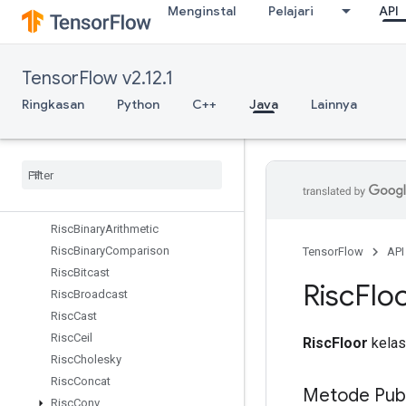
Menginstal
Pelajari
API
RetrieveTPUEmbeddingMomentumParameters
RetrieveTPUEmbeddingProximalAdagradParameters
RetrieveTPUEmbeddingProximalYogiParameters
TensorFlow v2.12.1
RetrieveTPUEmbeddingRMSPropParameters
RetrieveTPUEmbeddingStochasticGradientDescentParameters
Ringkasan
Python
C++
Java
Lainnya
Reverse
Reverse
Sequence
Rewrite
Dataset
Risc
Abs
Risc
Add
Risc
Binary
Arithmetic
Risc
Binary
Comparison
TensorFlow
API
Risc
Bitcast
Risc
Flo
Risc
Broadcast
Risc
Cast
Risc
Ceil
RiscFloor
kelas 
Risc
Cholesky
Risc
Concat
Metode Publ
Risc
Conv