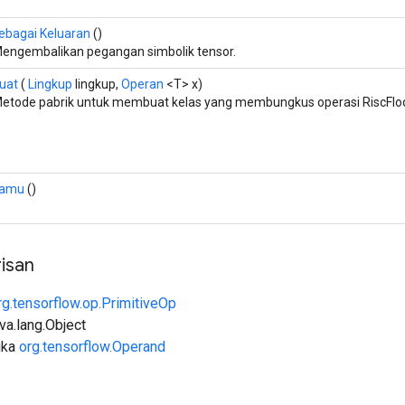
ebagai Keluaran
()
engembalikan pegangan simbolik tensor.
uat
(
Lingkup
lingkup,
Operan
<T> x)
etode pabrik untuk membuat kelas yang membungkus operasi RiscFloo
amu
()
isan
rg.tensorflow.op.PrimitiveOp
ava.lang.Object
uka
org.tensorflow.Operand