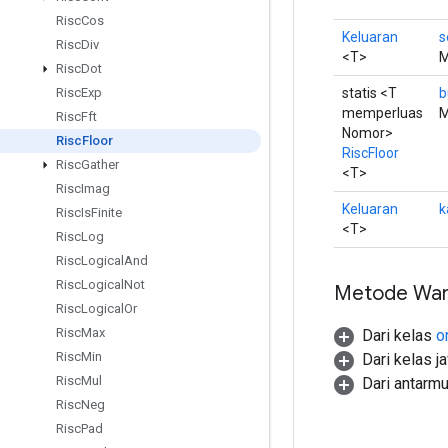
Risc
Cos
Keluaran
s
Risc
Div
<T>
M
Risc
Dot
statis <T
b
Risc
Exp
memperluas
M
Risc
Fft
Nomor>
Risc
Floor
RiscFloor
Risc
Gather
<T>
Risc
Imag
Keluaran
k
Risc
Is
Finite
<T>
Risc
Log
Risc
Logical
And
Risc
Logical
Not
Metode War
Risc
Logical
Or
Risc
Max
Dari kelas
o
Risc
Min
Dari kelas j
Risc
Mul
Dari antarm
Risc
Neg
Risc
Pad