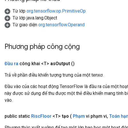
Từ lớp
org.tensorflow.op.PrimitiveOp
Từ lớp java.lang.Object
Từ giao diện
org.tensorflow.Operand
Phương pháp công cộng
Đầu ra
công khai <T>
as
Output
()
Trả về phần điều khiển tượng trưng của một tenxơ.
Đầu vào của các hoạt động TensorFlow là đầu ra của một ho
này được sử dụng để thu được một thẻ điều khiển mang tính bi
vào.
public static
Risc
Floor
<T>
tạo
(
Phạm
vi phạm vi
,
Toán hạ
Phương thức xuất xưởng để tạo một lớp bao bọc một hoạt độn