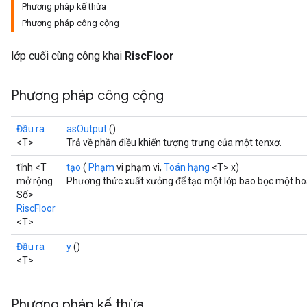
Phương pháp kế thừa
Phương pháp công cộng
lớp cuối cùng công khai
RiscFloor
Phương pháp công cộng
Đầu ra
asOutput
()
<T>
Trả về phần điều khiển tượng trưng của một tenxơ.
tĩnh <T
tạo
(
Phạm
vi phạm vi,
Toán hạng
<T> x)
mở rộng
Phương thức xuất xưởng để tạo một lớp bao bọc một hoạ
Số>
RiscFloor
<T>
Đầu ra
y
()
<T>
Phương pháp kế thừa