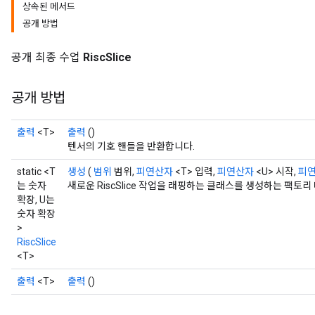
상속된 메서드
공개 방법
공개 최종 수업
RiscSlice
공개 방법
출력
<T>
출력
()
텐서의 기호 핸들을 반환합니다.
static <T
생성
(
범위
범위,
피연산자
<T> 입력,
피연산자
<U> 시작,
피
는 숫자
새로운 RiscSlice 작업을 래핑하는 클래스를 생성하는 팩토
확장, U는
숫자 확장
>
RiscSlice
<T>
출력
<T>
출력
()