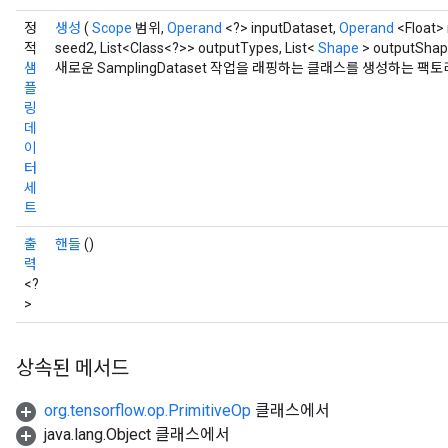
정
생성
(
Scope
범위,
Operand
<?> inputDataset,
Operand
<Float> 
적
seed2, List<Class<?>> outputTypes, List<
Shape
> outputShap
샘
새로운 SamplingDataset 작업을 래핑하는 클래스를 생성하는 팩
플
링
데
이
터
세
트
출
핸들
()
력
<?
>
상속된 메서드
org.tensorflow.op.PrimitiveOp
클래스에서
java.lang.Object 클래스에서