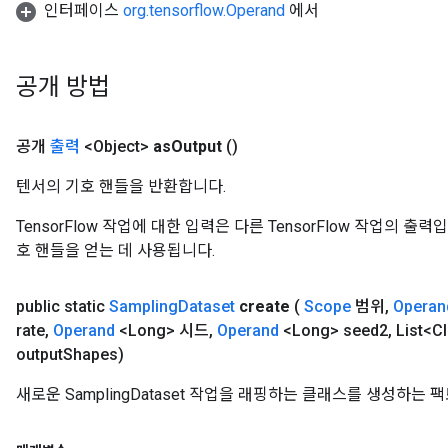
인터페이스
org.tensorflow.Operand
에서
공개 방법
공개
출력
<Object>
as
Output
()
텐서의 기호 핸들을 반환합니다.
TensorFlow 작업에 대한 입력은 다른 TensorFlow 작업의 
호 핸들을 얻는 데 사용됩니다.
public static
Sampling
Dataset
create
(
Scope
범위
,
Operan
rate
,
Operand
<Long> 시드
,
Operand
<Long> seed2
,
List<Cl
output
Shapes)
새로운 SamplingDataset 작업을 래핑하는 클래스를 생성하는