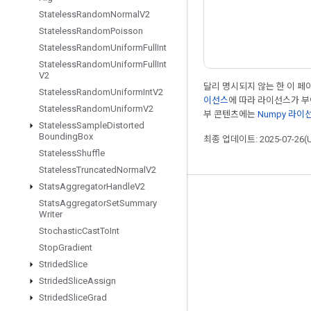
Stateless
Random
Normal
V2
Stateless
Random
Poisson
Stateless
Random
Uniform
Full
Int
Stateless
Random
Uniform
Full
Int
V2
달리 명시되지 않는 한 이 
Stateless
Random
Uniform
Int
V2
이선스
에 따라 라이선스가 
Stateless
Random
Uniform
V2
부 콘텐츠에는
Numpy 라이
Stateless
Sample
Distorted
Bounding
Box
최종 업데이트: 2025-07-26(
Stateless
Shuffle
Stateless
Truncated
Normal
V2
Stats
Aggregator
Handle
V2
최신 소식 확인하기
Stats
Aggregator
Set
Summary
Writer
블로그
Stochastic
Cast
To
Int
포럼
Stop
Gradient
Strided
Slice
GitHub
Strided
Slice
Assign
Twitter
Strided
Slice
Grad