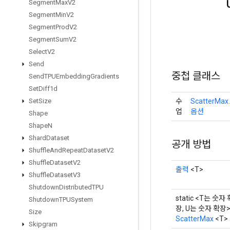
Segment
Max
V2
Segment
Min
V2
Segment
Prod
V2
Segment
Sum
V2
Select
V2
Send
중첩 클래스
Send
TPUEmbedding
Gradients
Set
Diff1d
Set
Size
수
ScatterMax.
업
옵션
Shape
Shape
N
Shard
Dataset
공개 방법
Shuffle
And
Repeat
Dataset
V2
Shuffle
Dataset
V2
출력
<T>
Shuffle
Dataset
V3
Shutdown
Distributed
TPU
static <T는 숫자 
Shutdown
TPUSystem
장, U는 숫자 확장
Size
ScatterMax
<T>
Skipgram