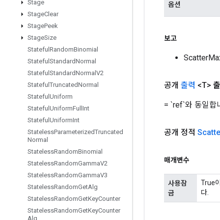
Stage
옵션
Stage
Clear
Stage
Peek
Stage
Size
보고
Stateful
Random
Binomial
Scatter
Stateful
Standard
Normal
Stateful
Standard
Normal
V2
공개
출력
<T>
출
Stateful
Truncated
Normal
Stateful
Uniform
= `ref`와 
Stateful
Uniform
Full
Int
Stateful
Uniform
Int
공개 정적
Scatte
Stateless
Parameterized
Truncated
Normal
Stateless
Random
Binomial
매개변수
Stateless
Random
Gamma
V2
Stateless
Random
Gamma
V3
Tru
사용잠
Stateless
Random
Get
Alg
다.
금
Stateless
Random
Get
Key
Counter
Stateless
Random
Get
Key
Counter
Alg