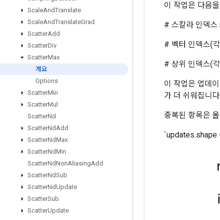
이 작업은 다음을
Scale
And
Translate
Scale
And
Translate
Grad
# 스칼라 인덱스 ref[in
Scatter
Add
# 벡터 인덱스(각 i에 대해)
Scatter
Div
Scatter
Max
# 상위 인덱스(각 i, ..., 
개요
Options
이 작업은 업데이
Scatter
Min
가 더 쉬워집니다
Scatter
Mul
중복된 항목은 올
Scatter
Nd
Scatter
Nd
Add
`updates.shape
Scatter
Nd
Max
Scatter
Nd
Min
Scatter
Nd
Non
Aliasing
Add
Scatter
Nd
Sub
Scatter
Nd
Update
Scatter
Sub
Scatter
Update