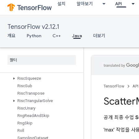
설치
알아보기
API
RiscReal
RiscReduce
RiscRem
TensorFlow v2.12.1
RiscReshape
RiscReverse
개요
Python
C++
Java
더보기
RiscScatter
Risc
Shape
Risc
Sign
Risc
Slice
Risc
Sort
Risc
Squeeze
Risc
Sub
TensorFlow
API
Risc
Transpose
Scatter
Risc
Triangular
Solve
Risc
Unary
Rng
Read
And
Skip
공개 최종 수업
S
Rng
Skip
'max' 작업을
Roll
Sampling
Dataset