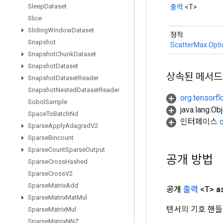
Sleep
Dataset
출력
<T>
Slice
Sliding
Window
Dataset
정적
Snapshot
ScatterMax.Opti
Snapshot
Chunk
Dataset
Snapshot
Dataset
상속된 메서드
Snapshot
Dataset
Reader
Snapshot
Nested
Dataset
Reader
org.tensorfl
Sobol
Sample
java.lang.
Space
To
Batch
Nd
인터페이스
Sparse
Apply
Adagrad
V2
Sparse
Bincount
Sparse
Count
Sparse
Output
공개 방법
Sparse
Cross
Hashed
Sparse
Cross
V2
Sparse
Matrix
Add
공개
출력
<T>
a
Sparse
Matrix
Mat
Mul
텐서의 기호 핸들
Sparse
Matrix
Mul
Sparse
Matrix
NNZ