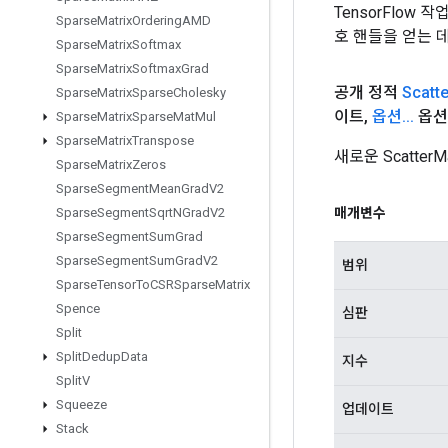
TensorFlow
Sparse
Matrix
Ordering
AMD
호 핸들을 얻는 
Sparse
Matrix
Softmax
Sparse
Matrix
Softmax
Grad
공개 정적
Scatte
Sparse
Matrix
Sparse
Cholesky
이트
,
옵션
.
.
.
옵션
Sparse
Matrix
Sparse
Mat
Mul
Sparse
Matrix
Transpose
새로운 Scatt
Sparse
Matrix
Zeros
Sparse
Segment
Mean
Grad
V2
Sparse
Segment
Sqrt
NGrad
V2
매개변수
Sparse
Segment
Sum
Grad
Sparse
Segment
Sum
Grad
V2
범위
Sparse
Tensor
To
CSRSparse
Matrix
Spence
심판
Split
Split
Dedup
Data
지수
Split
V
Squeeze
업데이트
Stack