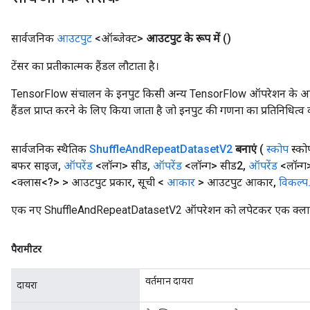
सार्वजनिक
आउटपुट
<ऑब्जेक्ट>
आउटपुट के रूप में
()
टेंसर का प्रतीकात्मक हैंडल लौटाता है।
TensorFlow संचालन के इनपुट किसी अन्य TensorFlow ऑपरेशन के आउटप
हैंडल प्राप्त करने के लिए किया जाता है जो इनपुट की गणना का प्रतिनिधित्व 
सार्वजनिक स्थैतिक
Shuffle
And
Repeat
Dataset
V2
बनाएं
(
स्कोप
स्को
बफर साइज
,
ऑपरेंड
<लॉन्ग> सीड
,
ऑपरेंड
<लॉन्ग> सीड2
,
ऑपरेंड
<लॉन्ग
<क्लास<?> > आउटपुट प्रकार
,
सूची <
आकार
> आउटपुट आकार
,
विकल्प
एक नए ShuffleAndRepeatDatasetV2 ऑपरेशन को लपेटकर एक क्लास बन
पैरामीटर
वर्तमान दायरा
दायरा