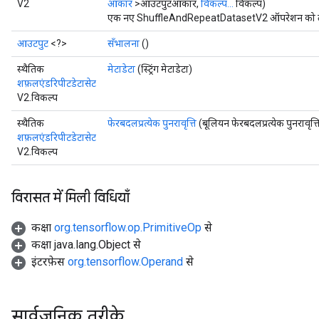
V2
आकार
>आउटपुटआकार,
विकल्प...
विकल्प)
एक नए ShuffleAndRepeatDatasetV2 ऑपरेशन को लपेट
आउटपुट
<?>
सँभालना
()
स्थैतिक
मेटाडेटा
(स्ट्रिंग मेटाडेटा)
शफ़लएंडरिपीटडेटासेट
V2.विकल्प
स्थैतिक
फेरबदलप्रत्येक पुनरावृत्ति
(बूलियन फेरबदलप्रत्येक पुनरावृत्त
शफ़लएंडरिपीटडेटासेट
V2.विकल्प
विरासत में मिली विधियाँ
कक्षा
org.tensorflow.op.PrimitiveOp
से
कक्षा java.lang.Object से
इंटरफ़ेस
org.tensorflow.Operand
से
सार्वजनिक तरीके