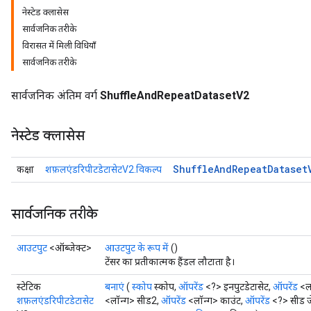
नेस्टेड क्लासेस
सार्वजनिक तरीके
विरासत में मिली विधियाँ
सार्वजनिक तरीके
सार्वजनिक अंतिम वर्ग
ShuffleAndRepeatDatasetV2
नेस्टेड क्लासेस
Shuffle
And
Repeat
Dataset
कक्षा
शफ़लएंडरिपीटडेटासेटV2.विकल्प
सार्वजनिक तरीके
आउटपुट
<ऑब्जेक्ट>
आउटपुट के रूप में
()
टेंसर का प्रतीकात्मक हैंडल लौटाता है।
स्टेटिक
बनाएं
(
स्कोप
स्कोप,
ऑपरेंड
<?> इनपुटडेटासेट,
ऑपरेंड
<ल
शफ़लएंडरिपीटडेटासेट
<लॉन्ग> सीड2,
ऑपरेंड
<लॉन्ग> काउंट,
ऑपरेंड
<?> सीड जे