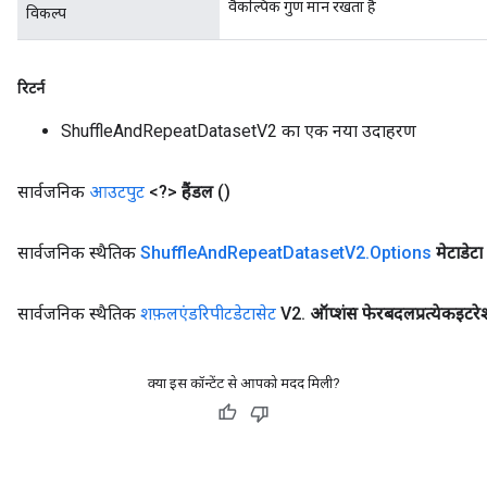
वैकल्पिक गुण मान रखता है
विकल्प
रिटर्न
ShuffleAndRepeatDatasetV2 का एक नया उदाहरण
सार्वजनिक
आउटपुट
<?>
हैंडल
()
सार्वजनिक स्थैतिक
Shuffle
And
Repeat
Dataset
V2
.
Options
मेटाडेटा
सार्वजनिक स्थैतिक
शफ़लएंडरिपीटडेटासेट
V2
.
ऑप्शंस फेरबदलप्रत्येकइटर
क्या इस कॉन्टेंट से आपको मदद मिली?
x