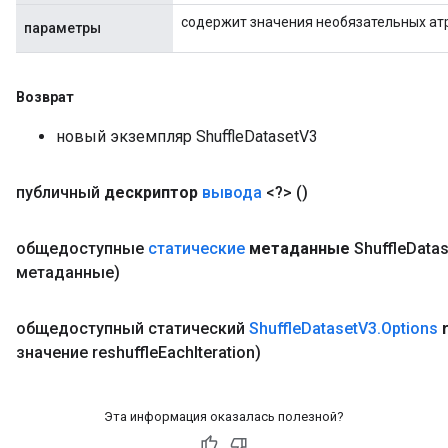
содержит значения необязательных ат
параметры
Возврат
новый экземпляр ShuffleDatasetV3
публичный
дескриптор
вывода
<?>
()
общедоступные
статические
метаданные
Shuffle
Datas
метаданные)
x
общедоступный статический
Shuffle
Dataset
V3
.
Options
значение reshuffle
Each
Iteration)
Эта информация оказалась полезной?