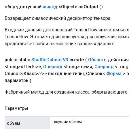
общедоступный
вывод
<Object>
as
Output
()
Возвращает символический дескриптор тензора.
Входные данные для операций TensorFlow являются вы
TensorFlow. Этот метод используется для получения сим
представляет собой вычисление входных данных.
public static
Shuffle
Dataset
V3
create
(
Область
действия
<Long>uffer
Size
,
Операнд
<Long> семя
,
Операнд
<Long
Список<Класс<?>> выходные типы
,
Список<
Форма
> 
параметры)
Фабричный метод для создания класса, обертывающего 
Параметры
текущий объем
объем