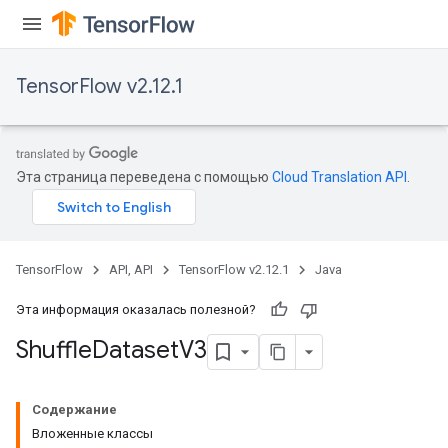
TensorFlow v2.12.1
Эта страница переведена с помощью
Cloud Translation API
.
TensorFlow
API, API
TensorFlow v2.12.1
Java
Эта информация оказалась полезной?
Shuffle
Dataset
V3
Содержание
Вложенные классы