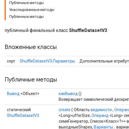
Публичные методы
Унаследованные методы
Публичные методы
публичный финальный класс
ShuffleDatasetV3
Вложенные классы
сорт
ShuffleDatasetV3.Параметры
Дополнительные атрибу
Публичные методы
Вывод
<Объект>
какВывод
()
Возвращает символический дескрип
статический
create
( Область
видимости
,
Операн
ShuffleDatasetV3
<Long>ufferSize,
Операнд
<Long> се
семяГенератор, Список<Класс<?>> 
выходныеShapes,
Варианты...
вариа