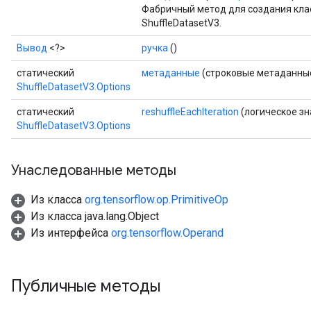
Фабричный метод для создания кла
ShuffleDatasetV3.
Вывод
<?>
ручка
()
статический
метаданные
(строковые метаданны
ShuffleDatasetV3.Options
статический
reshuffleEachIteration
(логическое зна
ShuffleDatasetV3.Options
Унаследованные методы
Из класса
org.tensorflow.op.PrimitiveOp
Из класса java.lang.Object
Из интерфейса
org.tensorflow.Operand
Публичные методы