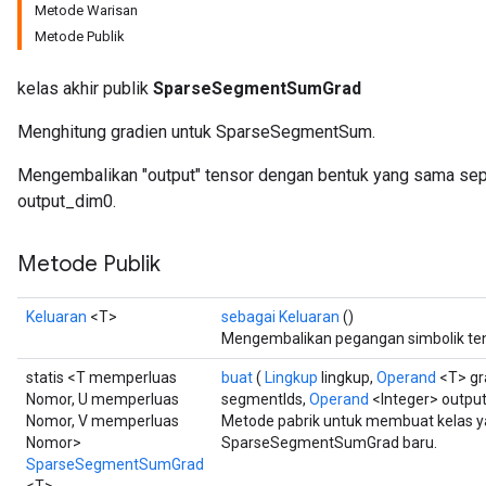
Metode Warisan
Metode Publik
kelas akhir publik
SparseSegmentSumGrad
Menghitung gradien untuk SparseSegmentSum.
Mengembalikan "output" tensor dengan bentuk yang sama seper
output_dim0.
Metode Publik
Keluaran
<T>
sebagai Keluaran
()
Mengembalikan pegangan simbolik ten
statis <T memperluas
buat
(
Lingkup
lingkup,
Operand
<T> gr
Nomor, U memperluas
segmentIds,
Operand
<Integer> outpu
Nomor, V memperluas
Metode pabrik untuk membuat kelas 
Nomor>
SparseSegmentSumGrad baru.
SparseSegmentSumGrad