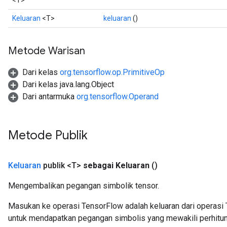
<T>
Keluaran
<T>
keluaran
()
Metode Warisan
Dari kelas
org.tensorflow.op.PrimitiveOp
Dari kelas java.lang.Object
Dari antarmuka
org.tensorflow.Operand
Metode Publik
Keluaran
publik <T>
sebagai Keluaran
()
Mengembalikan pegangan simbolik tensor.
x
Masukan ke operasi TensorFlow adalah keluaran dari operasi 
untuk mendapatkan pegangan simbolis yang mewakili perhitun