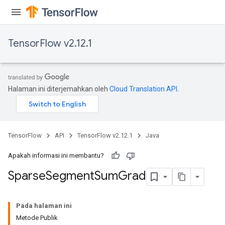
TensorFlow v2.12.1
Halaman ini diterjemahkan oleh
Cloud Translation API
.
TensorFlow
API
TensorFlow v2.12.1
Java
Apakah informasi ini membantu?
Sparse
Segment
Sum
Grad
Pada halaman ini
Metode Publik