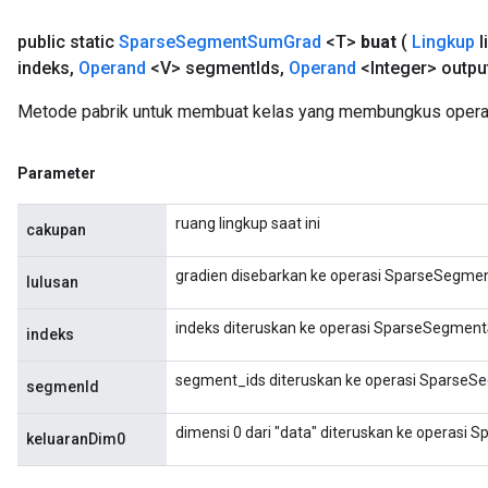
public static
Sparse
Segment
Sum
Grad
<T>
buat
(
Lingkup
l
indeks
,
Operand
<V> segment
Ids
,
Operand
<Integer> outpu
Metode pabrik untuk membuat kelas yang membungkus oper
Parameter
ruang lingkup saat ini
cakupan
gradien disebarkan ke operasi SparseSegme
lulusan
indeks diteruskan ke operasi SparseSegmen
indeks
segment_ids diteruskan ke operasi SparseS
segmenId
dimensi 0 dari "data" diteruskan ke operas
keluaranDim0