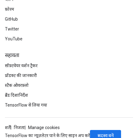
फ़ोरम
GitHub
Twitter
YouTube
सहायता
सॉफ़्टवेयर वर्शन ट्रैकर
प्रॉडक्ट की जानकारी
स्टैक ओवरफ़्लो
ब्रैंड दिशानिर्देश
TensorFlow से लिया गया
शर्तें
निजता
Manage cookies
सदस्य बनें
TensorFlow का न्यूज़लेटर पाने के लिए साइन अप करें