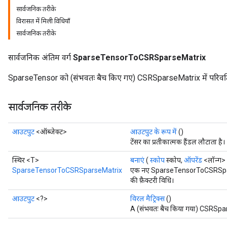
सार्वजनिक तरीके
विरासत में मिली विधियाँ
सार्वजनिक तरीके
सार्वजनिक अंतिम वर्ग
SparseTensorToCSRSparseMatrix
SparseTensor को (संभवतः बैच किए गए) CSRSparseMatrix में परिवर्त
सार्वजनिक तरीके
आउटपुट
<ऑब्जेक्ट>
आउटपुट के रूप में
()
टेंसर का प्रतीकात्मक हैंडल लौटाता है।
स्थिर <T>
बनाएं
(
स्कोप
स्कोप,
ऑपरेंड
<लॉन्ग> इ
SparseTensorToCSRSparseMatrix
एक नए SparseTensorToCSRSpars
की फ़ैक्टरी विधि।
आउटपुट
<?>
विरल मैट्रिक्स
()
A (संभवतः बैच किया गया) CSRSpa