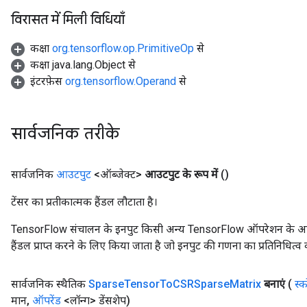
विरासत में मिली विधियाँ
कक्षा
org.tensorflow.op.PrimitiveOp
से
कक्षा java.lang.Object से
इंटरफ़ेस
org.tensorflow.Operand
से
सार्वजनिक तरीके
सार्वजनिक
आउटपुट
<ऑब्जेक्ट>
आउटपुट के रूप में
()
टेंसर का प्रतीकात्मक हैंडल लौटाता है।
TensorFlow संचालन के इनपुट किसी अन्य TensorFlow ऑपरेशन के आउटप
x
हैंडल प्राप्त करने के लिए किया जाता है जो इनपुट की गणना का प्रतिनिधित्व 
सार्वजनिक स्थैतिक
Sparse
Tensor
To
CSRSparse
Matrix
बनाएं
(
स्
मान
,
ऑपरेंड
<लॉन्ग> डेंसशेप)