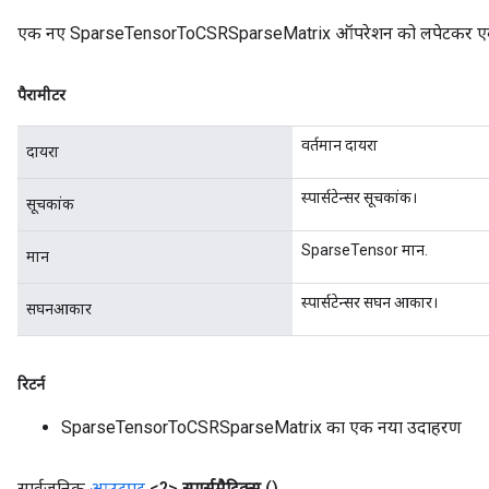
एक नए SparseTensorToCSRSparseMatrix ऑपरेशन को लपेटकर एक क्ल
पैरामीटर
वर्तमान दायरा
दायरा
स्पार्सटेन्सर सूचकांक।
सूचकांक
SparseTensor मान.
मान
स्पार्सटेन्सर सघन आकार।
सघनआकार
रिटर्न
SparseTensorToCSRSparseMatrix का एक नया उदाहरण
सार्वजनिक
आउटपुट
<?>
स्पार्समैट्रिक्स
()