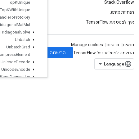
Top
KUnique
Top
KWith
Unique
Tpu
Handle
To
Proto
Key
Tridiagonal
Mat
Mul
Tridiagonal
Solve
Unbatch
Unbatch
Grad
Uncompress
Element
Unicode
Decode
Unicode
Encode
Uniform
Dequantize
Uniform
Quantize
UniformQuantizedAdd
UniformQuantizedClipByValue
UniformQuantizedConvolution
UniformQuantizedConvolutionHybrid
UniformQuantizedDot
UniformQuantizedDotHybrid
UniformRequantize