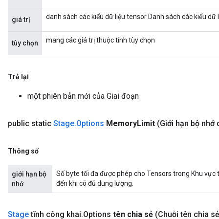
danh sách các kiểu dữ liệu tensor Danh sách các kiểu dữ l
giá trị
mang các giá trị thuộc tính tùy chọn
tùy chọn
Trả lại
một phiên bản mới của Giai đoạn
public static
Stage
.
Options
Memory
Limit
(Giới hạn bộ nhớ 
Thông số
Số byte tối đa được phép cho Tensors trong Khu vực 
giới hạn bộ
đến khi có đủ dung lượng.
nhớ
Stage
tĩnh công khai
.
Options
tên chia sẻ
(Chuỗi tên chia sẻ