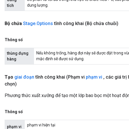
dung lượng.
tích
Bộ chứa
Stage
.
Options
tĩnh công khai
(Bộ chứa chuỗi)
Thông số
Nếu không trống, hàng đợi này sẽ được đặt trong v
thùng đựng
mặc định sẽ được sử dụng.
hàng
Tạo
giai đoạn
tĩnh công khai
(Phạm vi
phạm vi
,
các giá trị
chọn)
Phương thức xuất xưởng để tạo một lớp bao bọc một hoạt độn
Thông số
phạm vi hiện tại
phạm vi