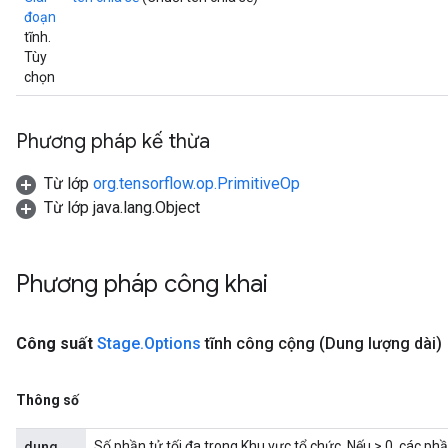
đoạn
tĩnh.
Tùy
chọn
Phương pháp kế thừa
Từ lớp
org.tensorflow.op.PrimitiveOp
Từ lớp java.lang.Object
Phương pháp công khai
Công suất
Stage
.
Options
tĩnh công cộng
(Dung lượng dài)
Thông số
Số phần tử tối đa trong Khu vực tổ chức. Nếu > 0, các ph
dung