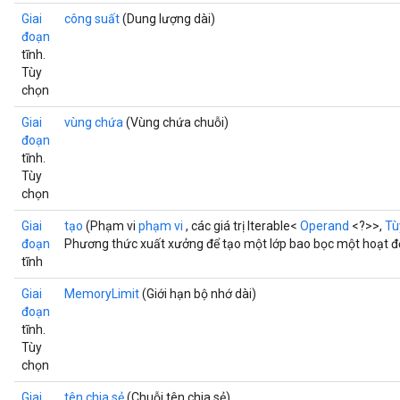
Giai
công suất
(Dung lượng dài)
đoạn
tĩnh.
Tùy
chọn
Giai
vùng chứa
(Vùng chứa chuỗi)
đoạn
tĩnh.
Tùy
x
chọn
Giai
tạo
(Phạm vi
phạm vi
, các giá trị Iterable<
Operand
<?>>,
Tù
đoạn
Phương thức xuất xưởng để tạo một lớp bao bọc một hoạt đ
tĩnh
Giai
MemoryLimit
(Giới hạn bộ nhớ dài)
đoạn
tĩnh.
Tùy
chọn
Giai
tên chia sẻ
(Chuỗi tên chia sẻ)