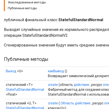
Унаследованные методы
Публичные методы
публичный финальный класс
StatefulStandardNormal
Выводит случайные значения из нормального распределе
операции StatefulStandardNormalV2.
Сгенерированные значения будут иметь среднее значение
Публичные методы
Выход
<U>
какВывод
()
Возвращает символический дескрипт
статический <T>
create
(область
действия
, ресурс
опе
StatefulStandardNormal
Фабричный метод для создания кла
<Float>
StatefulStandardNormal с использов
статический <U, T>
create
(
Область действия
, ресурс
оп
StatefulStandardNormal
класса<U>)