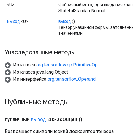
<U>
Фабричный метод для создания кла
StatefulStandardNormal.
x
Выход
<U>
выход
()
Тензор указанной формы, заполнен
значениями.
Унаследованные методы
Из класса
org.tensorflow.op.PrimitiveOp
Из класса java.lang.Object
Из интерфейса
org.tensorflow.Operand
Публичные методы
публичный
вывод
<U>
as
Output
()
Возвращает символический дескриптор тензора.