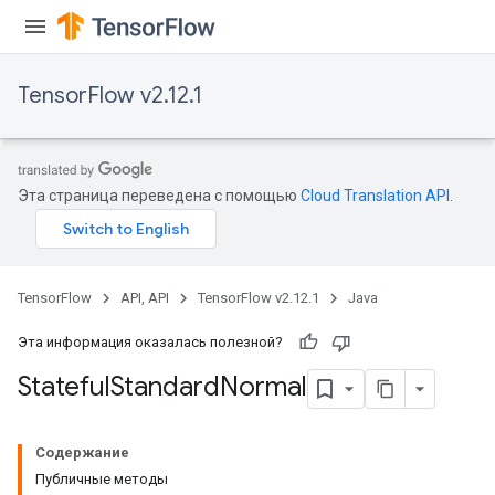
TensorFlow v2.12.1
Эта страница переведена с помощью
Cloud Translation API
.
TensorFlow
API, API
TensorFlow v2.12.1
Java
Эта информация оказалась полезной?
Stateful
Standard
Normal
Содержание
Публичные методы