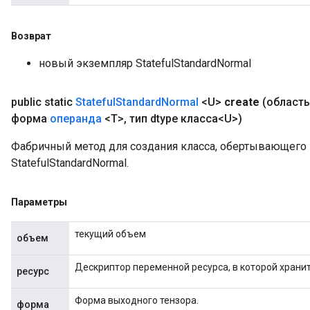
Возврат
новый экземпляр StatefulStandardNormal
public static
Stateful
Standard
Normal
<U>
create
(област
форма
операнда
<T>
,
тип dtype класса<U>)
Фабричный метод для создания класса, обертывающег
StatefulStandardNormal.
Параметры
текущий объем
объем
Дескриптор переменной ресурса, в которой хранит
ресурс
Форма выходного тензора.
форма