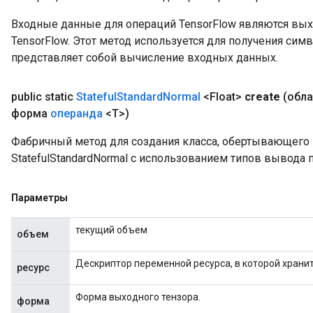
Входные данные для операций TensorFlow являются вы
TensorFlow. Этот метод используется для получения сим
представляет собой вычисление входных данных.
public static
Stateful
Standard
Normal
<Float>
create
(обл
форма
операнда
<T>)
Фабричный метод для создания класса, обертывающег
StatefulStandardNormal с использованием типов вывода 
Параметры
текущий объем
объем
Дескриптор переменной ресурса, в которой хранит
ресурс
Форма выходного тензора.
форма