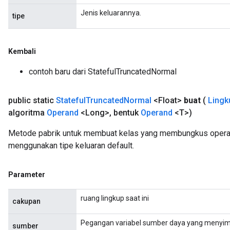
Jenis keluarannya.
tipe
Kembali
contoh baru dari StatefulTruncatedNormal
public static
Stateful
Truncated
Normal
<Float>
buat
(
Lingk
algoritma
Operand
<Long>
,
bentuk
Operand
<T>)
Metode pabrik untuk membuat kelas yang membungkus operas
menggunakan tipe keluaran default.
Parameter
ruang lingkup saat ini
cakupan
Pegangan variabel sumber daya yang menyim
sumber