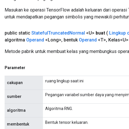
Masukan ke operasi TensorFlow adalah keluaran dari operasi 
untuk mendapatkan pegangan simbolis yang mewakili perhitun
public static
Stateful
Truncated
Normal
<U>
buat
(
Lingkup 
algoritma
Operand
<Long>
,
bentuk
Operand
<T>
,
Kelas<U> 
Metode pabrik untuk membuat kelas yang membungkus operas
Parameter
ruang lingkup saat ini
cakupan
Pegangan variabel sumber daya yang menyim
sumber
Algoritma RNG.
algoritma
Bentuk tensor keluaran.
membentuk