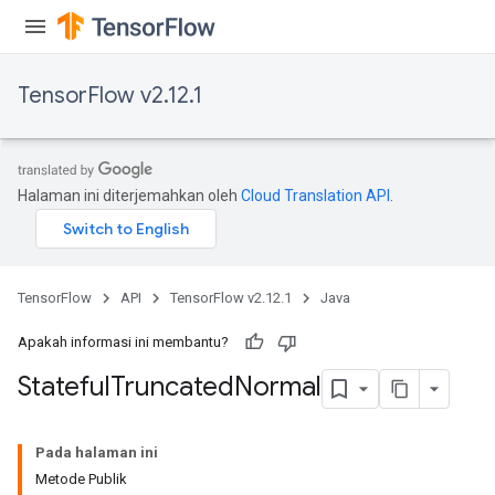
TensorFlow v2.12.1
Halaman ini diterjemahkan oleh
Cloud Translation API
.
TensorFlow
API
TensorFlow v2.12.1
Java
Apakah informasi ini membantu?
Stateful
Truncated
Normal
Pada halaman ini
Metode Publik