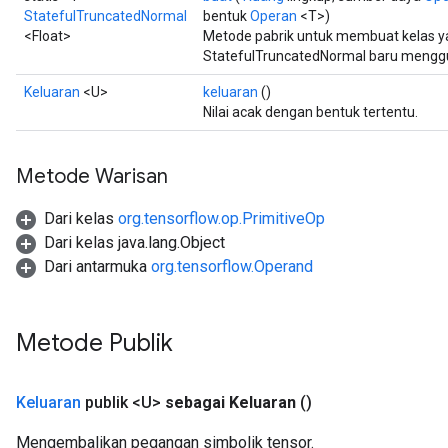
x
StatefulTruncatedNormal
bentuk
Operan
<T>)
<Float>
Metode pabrik untuk membuat kelas 
StatefulTruncatedNormal baru menggun
Keluaran
<U>
keluaran
()
Nilai acak dengan bentuk tertentu.
Metode Warisan
Dari kelas
org.tensorflow.op.PrimitiveOp
Dari kelas java.lang.Object
Dari antarmuka
org.tensorflow.Operand
Metode Publik
Keluaran
publik <U>
sebagai Keluaran
()
Mengembalikan pegangan simbolik tensor.