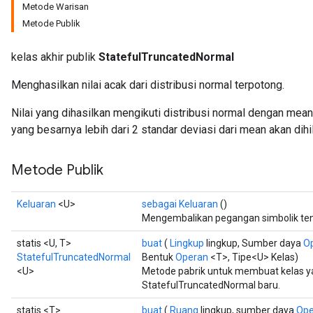
Metode Warisan
Metode Publik
kelas akhir publik
StatefulTruncatedNormal
Menghasilkan nilai acak dari distribusi normal terpotong.
Nilai yang dihasilkan mengikuti distribusi normal dengan mean 
yang besarnya lebih dari 2 standar deviasi dari mean akan dihi
Metode Publik
Keluaran
<U>
sebagai Keluaran
()
Mengembalikan pegangan simbolik ten
statis <U, T>
buat
(
Lingkup
lingkup, Sumber daya
O
StatefulTruncatedNormal
Bentuk
Operan
<T>, Tipe<U> Kelas)
<U>
Metode pabrik untuk membuat kelas 
StatefulTruncatedNormal baru.
statis <T>
buat
(
Ruang
lingkup, sumber daya
Ope